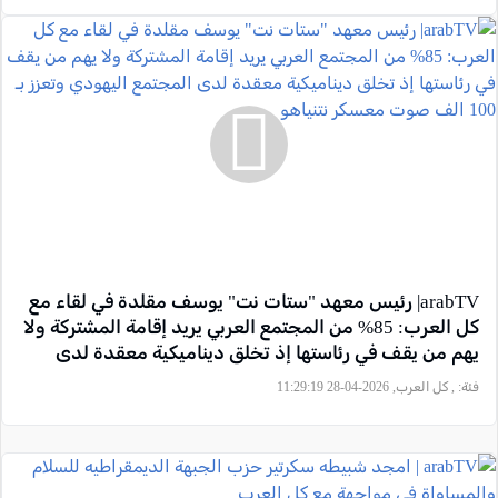
arabTV| رئيس معهد "ستات نت" يوسف مقلدة في لقاء مع
كل العرب: 85% من المجتمع العربي يريد إقامة المشتركة ولا
يهم من يقف في رئاستها إذ تخلق ديناميكية معقدة لدى
المجتمع اليهودي وتعزز بـ 100 الف صوت معسكر نتنياهو
فئة:
, كل العرب, 2026-04-28 11:29:19