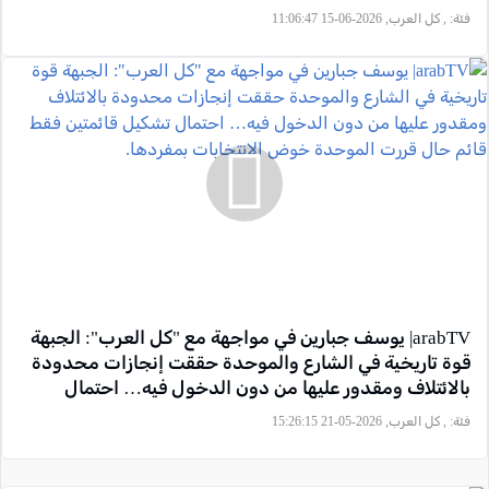
والعربية للتغيير لعدم العودة على مشهد خلاف الدقيقة الـ90
فئة:
, كل العرب, 2026-06-15 11:06:47
وخروج التجمع في قائمة مستقلة
arabTV| يوسف جبارين في مواجهة مع "كل العرب": الجبهة
قوة تاريخية في الشارع والموحدة حققت إنجازات محدودة
بالائتلاف ومقدور عليها من دون الدخول فيه… احتمال
تشكيل قائمتين فقط قائم حال قررت الموحدة خوض
فئة:
, كل العرب, 2026-05-21 15:26:15
الانتخابات بمفردها.