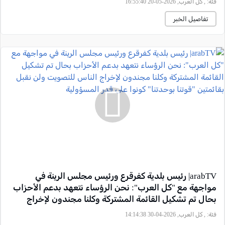
فئة:
, كل العرب, 2026-05-20 16:55:40
تفاصيل الخبر
arabTV| رئيس بلدية كفرقرع ورئيس مجلس الرينة في
مواجهة مع "كل العرب": نحن الرؤساء نتعهد بدعم الأحزاب
بحال تم تشكيل القائمة المشتركة وكلنا مجندون لإخراج
الناس للتصويت ولن نقبل بقائمتين "قوتنا بوحدتنا" كونوا على
فئة:
, كل العرب, 2026-04-30 14:14:38
قدر المسؤولية