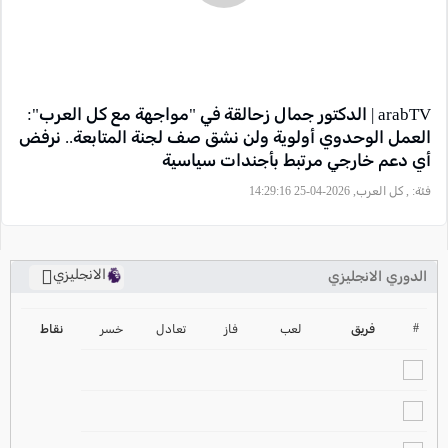
arabTV | الدكتور جمال زحالقة في "مواجهة مع كل العرب":
العمل الوحدوي أولوية ولن نشق صف لجنة المتابعة.. نرفض
أي دعم خارجي مرتبط بأجندات سياسية
فئة:
, كل العرب, 2026-04-25 14:29:16
الانجليزي
الدوري الانجليزي
ترتيب الدوري الانجليزي
2024-2025
#
فريق
لعب
فاز
تعادل
خسر
نقاط
ترتيب الدوري الاسباني
2024-2025
ترتيب الدوري الالماني