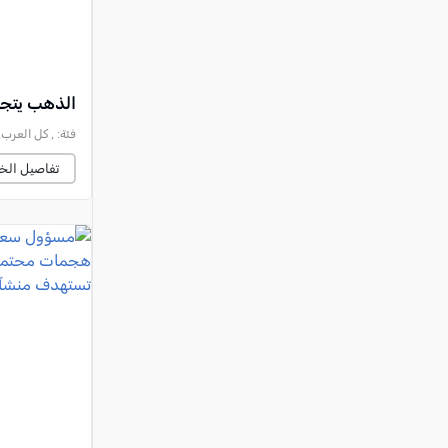
الذهب يتجه
فئة:
, كل العرب, 2026-08-07 :40:03
تفاصيل الخب