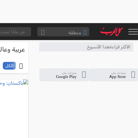
منطقة
الناصرة والقضاء
الأكثر قراءةهذا الأسبوع
عربية وعال
القدس والقضاء
المثلث الشمالي
الكل
متواجد على
متواجد على
وادي عارة
Google Play
App Store
سخنين والمنطقة
حيفا والمنطقة
شفاعمرو والقضاء
الضفة الغربية
قطاع غزة