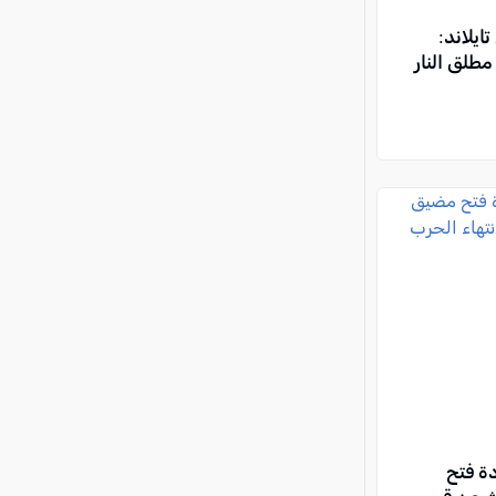
ايلاند:
طلق النار
دة فتح