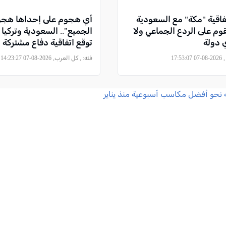
فاقية "مكة" مع السعودية
أي هجوم على إحداها هجو
وم على الردع الجماعي ولا
الجميع".. السعودية وتركيا 
 دولة
توقع اتفاقية دفاع مشتركة
17:5
فئة:
, كل العرب, 2026-08-07 14:23:27