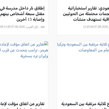
ي: تقارير استخباراتية
إطلاق نار داخل مدرسة في ت
جمات محتملة من الحوثيين
مقتل سبعة أشخاص بينهم م
اقية تستهدف منشآت
وإصابة 15 أخرين
12
فئة:
, كل العرب, 2026-08-07 09:11:09
ع ثلاثية مرتقبة بين السعودية
تقارير عن اتفاق مؤقت لإعا