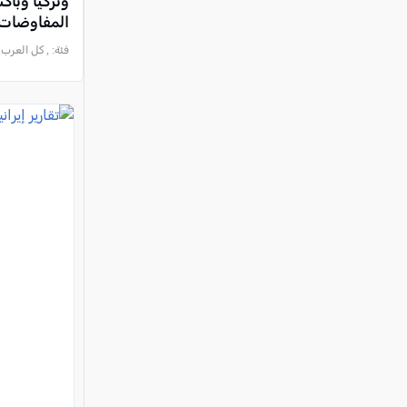
وتركيا وباك
المفاوضات
فئة:
, كل العرب, 2026-08-07 :05:51