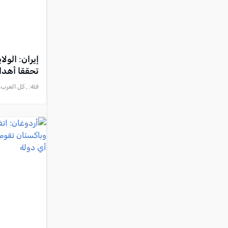
إيران: الول
تحققا أهدا
فئة:
, كل العرب, 2026-08-08 :34:40