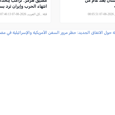
ستان بعد عام من
مضيق هرمز.. ترامب يتحد
انتهاء الحرب وإيران ترد بس
08
فئة:
, كل العرب, 2026-08-07 07:46:13