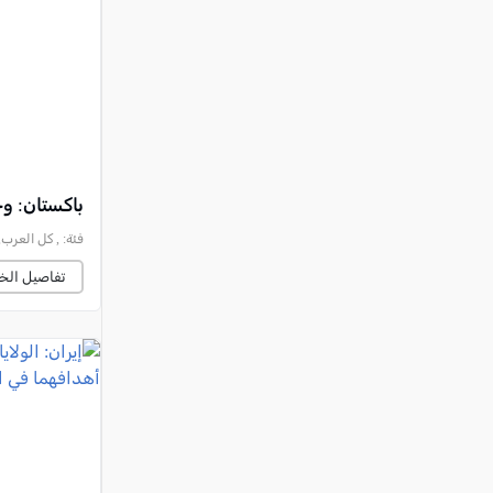
النقب
قرى المرج
عكا والمنطقة
كفرياسيف والقضاء
مدن الساحل
الجليل الاعلى
باكستان: وح
المغار والقضاء
فئة:
, كل العرب, 2026-08-08 :05:35
الشاغور
تفاصيل الخب
الرامة والمنطقة
المثلث الجنوبي
منطقة الجولان