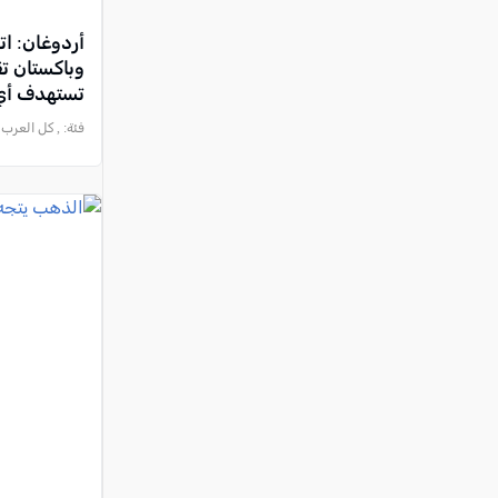
أردوغان: ات
وباكستان تق
تستهدف أي
فئة:
, كل العرب , 2026-08-07 3:07