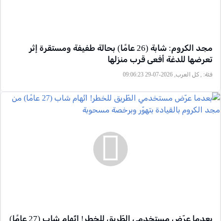
مجد الكروم: شابة (26 عامًا) بحالة طفيفة ومستقرة إثر
تعرضها للدغة أفعى قرب منزلها
فئة:
, كل العرب, 2026-07-29 09:06:23
بعدما عرّض مستخدمي الطّريق للخطر! اتّهام شاب (27 عامًا)