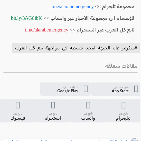
مجموعة تلجرام >>
t.me/alarabemergency
للإنضمام الى مجموعة الأخبار عبر واتساب >>
bit.ly/3AG8ibK
تابع كل العرب عبر انستجرام >>
t.me/alarabemergency
#سكرتير_عام_الجبهة_امجد_شبيطه_في_مواجهة_مع_كل_العرب
مقالات متعلقة
متواجد على
متواجد على
Google Play
App Store
تابع عبر
تابع عبر
تابع عبر
تابع عبر
تيليجرام
واتساب
انستجرام
فيسبوك