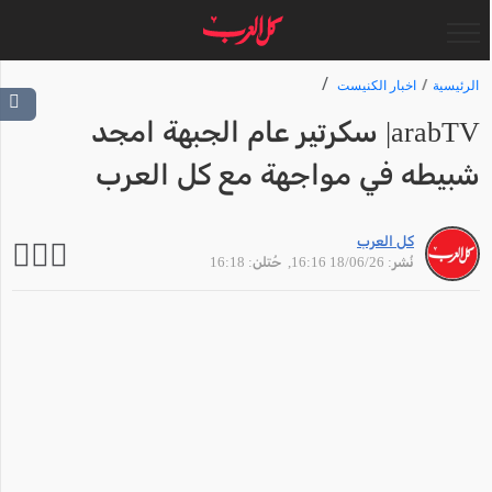
الرئيسية
اخبار الكنيست
arabTV| سكرتير عام الجبهة امجد
شبيطه في مواجهة مع كل العرب
كل العرب
نُشر: 18/06/26 16:16
, حُتلن: 16:18