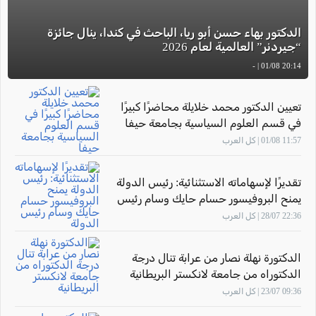
الدكتور بهاء حسن أبو ريا، الباحث في كندا، ينال جائزة
“جيردنر” العالمية لعام 2026
20:14 01/08 | -
تعيين الدكتور محمد خلايلة محاضرًا كبيرًا
في قسم العلوم السياسية بجامعة حيفا
11:57 01/08 | كل العرب
تقديرًا لإسهاماته الاستثنائية: رئيس الدولة
يمنح البروفيسور حسام حايك وسام رئيس
الدولة
22:36 28/07 | كل العرب
الدكتورة نهلة نصار من عرابة تنال درجة
الدكتوراه من جامعة لانكستر البريطانية
09:36 23/07 | كل العرب