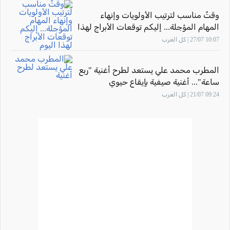
وقتٌ مناسب لترتيب الأولويات وإنهاء
المهام المؤجلة... إليكم توقعات الأبراج لهذا
اليوم
10:07 27/07 | كل العرب
المطرب محمد علي يستعد لطرح أغنية "ربع
ساعة"... أغنية صيفية بإيقاع حيوي
09:24 21/07 | كل العرب