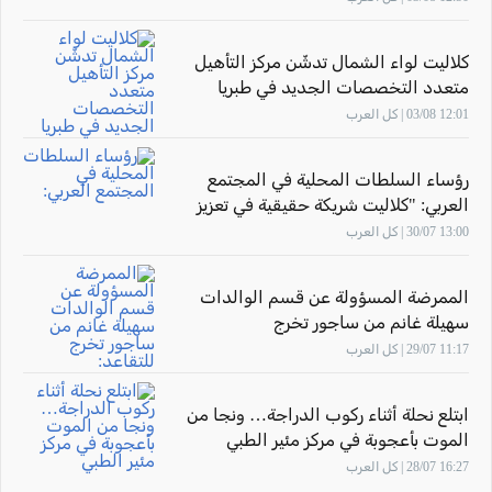
كلاليت لواء الشمال تدشّن مركز التأهيل
متعدد التخصصات الجديد في طبريا
12:01 03/08 | كل العرب
رؤساء السلطات المحلية في المجتمع
العربي: "كلاليت شريكة حقيقية في تعزيز
صحة أهالينا"
13:00 30/07 | كل العرب
الممرضة المسؤولة عن قسم الوالدات
سهيلة غانم من ساجور تخرج
للتقاعد: "أشعر بالفخر لأنني ساهمت في
11:17 29/07 | كل العرب
تأهيل أجيال من القابلات المتميزات في
المركز الطبي زيف"
ابتلع نحلة أثناء ركوب الدراجة… ونجا من
الموت بأعجوبة في مركز مئير الطبي
16:27 28/07 | كل العرب