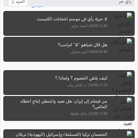
رأي حر
المزيد
لا حرية رأي في موسم انتخابات الكنيست
11:49 06/08 | أحمد حازم
هل قال نتنياهو "لا" لترامب؟
09:48 06/08 | أمير مخول
كيف يلتقي الخصوم ؟ ولماذا ؟
15:59 05/08 | د. كامل ريان
من فيتنام إلى إيران: هل تعيد واشنطن إنتاج أخطاء
الماضي؟
15:00 05/08 | خالد خليفة
الخصمان تركيا (المسلمة) وإسرائيل (اليهودية) تربكان