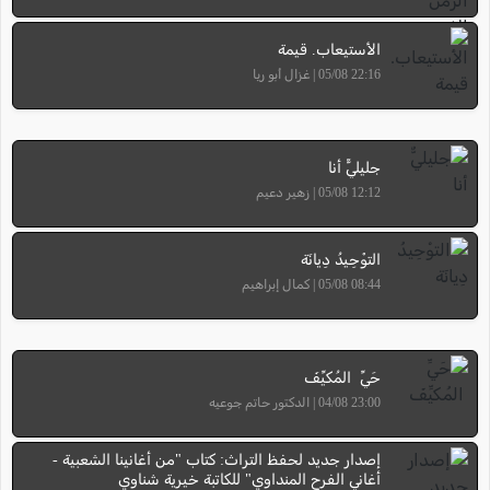
الأستيعاب. قيمة
22:16 05/08 | غزال أبو ريا
جليليٌّ أنا
12:12 05/08 | زهير دعيم
التوْحِيدُ دِيانَة
08:44 05/08 | كمال إبراهيم
حَيِّ المُكيِّفَ
23:00 04/08 | الدكتور حاتم جوعيه
إصدار جديد لحفظ التراث: كتاب "من أغانينا الشعبية -
أغاني الفرح المنداوي" للكاتبة خيرية شناوي