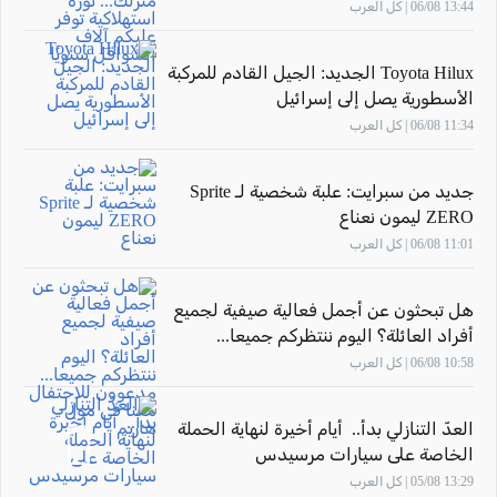
عليكم آلاف الشواقل سنويًا
13:44 06/08 | كل العرب
Toyota Hilux الجديد: الجيل القادم للمركبة
الأسطورية يصل إلى إسرائيل
11:34 06/08 | كل العرب
جديد من سبرايت: علبة شخصية لـ Sprite
ZERO ليمون نعناع
11:01 06/08 | كل العرب
هل تبحثون عن أجمل فعالية صيفية لجميع
أفراد العائلة؟ اليوم ننتظركم جميعا...
مدعوون للاحتفال معنا في مول هاريم
10:58 06/08 | كل العرب
العدّ التنازلي بدأ.. أيام أخيرة لنهاية الحملة
الخاصة على سيارات مرسيدس
13:29 05/08 | كل العرب