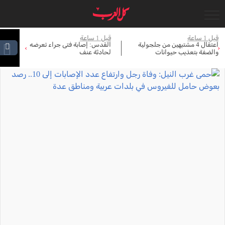
قبل 1 ساعة
قبل 1 ساعة
قبل 
اعتقال 4 مشتبهين من جلجولية
القدس: إصابة فتى جراء تعرضه
حم
›
‹
والضفة بتعذيب حيوانات
لحادثة عنف
عد