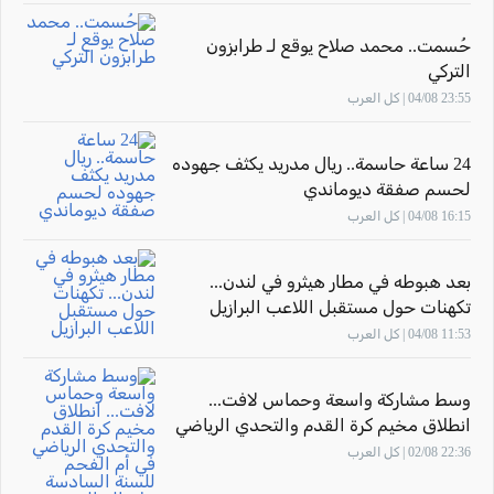
حُسمت.. محمد صلاح يوقع لـ طرابزون
التركي
23:55 04/08 | كل العرب
24 ساعة حاسمة.. ريال مدريد يكثف جهوده
لحسم صفقة ديوماندي
16:15 04/08 | كل العرب
بعد هبوطه في مطار هيثرو في لندن...
تكهنات حول مستقبل اللاعب البرازيل
"فينيسيوس جونيور"
11:53 04/08 | كل العرب
وسط مشاركة واسعة وحماس لافت...
انطلاق مخيم كرة القدم والتحدي الرياضي
في أم الفحم للسنة السادسة على التوالي
22:36 02/08 | كل العرب