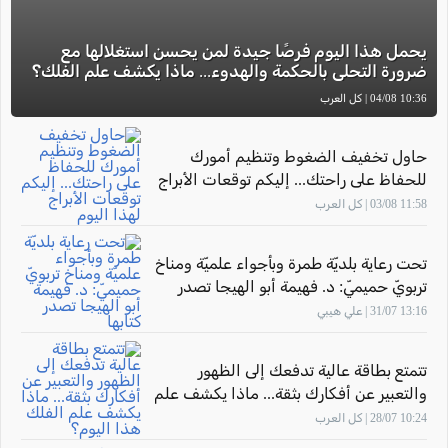
يحمل هذا اليوم فرصًا جيدة لمن يحسن استغلالها مع
ضرورة التحلي بالحكمة والهدوء... ماذا يكشف علم الفلك؟
10:36 04/08 | كل العرب
حاول تخفيف الضغوط وتنظيم أمورك
للحفاظ على راحتك... إليكم توقعات الأبراج
لهذا اليوم
11:58 03/08 | كل العرب
تحت رعاية بلديّة طمرة وبأجواء علميّة ومناخ
تربويّ حميميّ: د. فهيمة أبو الهيجا تصدر
كتابها "أثر المهارة" بحضور الاتّحاد القطريّ
13:16 31/07 | علي هيبي
للأدباء الفلسطينيّين
تتمتع بطاقة عالية تدفعك إلى الظهور
والتعبير عن أفكارك بثقة... ماذا يكشف علم
الفلك هذا اليوم؟
10:24 28/07 | كل العرب