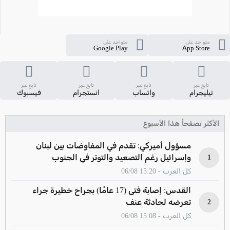
متواجد على
متواجد على
Google Play
App Store
تابع عبر
تابع عبر
تابع عبر
تابع عبر
تيليجرام
واتساب
انستجرام
فيسبوك
الأكثر تصفحاً هذا الأسبوع
مسؤول أميركي: تقدم في المفاوضات بين لبنان
وإسرائيل رغم التصعيد والتوتر في الجنوب
1
كل العرب - 15:20 06/08
القدس: إصابة فتى (17 عامًا) بجراح خطيرة جراء
تعرضه لحادثة عنف
2
كل العرب - 15:08 06/08