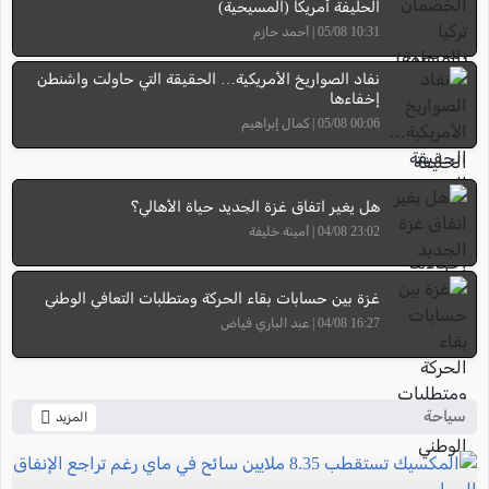
الحليفة أمريكا (المسيحية)
10:31 05/08 | أحمد حازم
نفاد الصواريخ الأمريكية… الحقيقة التي حاولت واشنطن
إخفاءها
00:06 05/08 | كمال إبراهيم
هل يغير اتفاق غزة الجديد حياة الأهالي؟
23:02 04/08 | أمينة خليفة
غزة بين حسابات بقاء الحركة ومتطلبات التعافي الوطني
16:27 04/08 | عبد الباري فياض
سياحة
المزيد