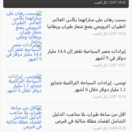
19:42 12/07 | كل العرب
بسبب رهان على مباراتهما بكأس العالم..
الطيران النرويجي يضع شعار طيران بريطانيا
ويلقى رواجا
19:26 12/07 | كل العرب
إيرادات مصر السياحية تقفز إلى 14.4 مليار
دولار في 9 أشهر
19:21 12/07 | كل العرب
تونس.. إيرادات السياحة التراكمية تتجاوز
1.1 مليار دولار خلال 6 أشهر
19:16 12/07 | كل العرب
أقل من ساعة طيران، بلا متاعب: الدليل
الشامل لقضاء عطلة مثالية في قبرص
18:20 14/06 | كل العرب