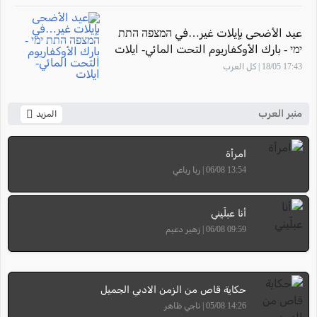
عيد الأضحى بإيلات غير…في המצפה התת
ימי - بارك الأوكفاريوم التحت المائي- ايلات
17:43 18/05 | كل العرب
منبر العرب
المزيد
امرأة
13:54 06/08 | ربا رباعي
أنا عبلّيني
09:59 06/08 | زهير دعيم
حكاية قاص من الزمن الادبي الجميل
14:26 05/08 | ناجي ظاهر