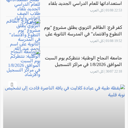
استعداداتها للعام الدراسي الجديد بلقاء
طلاب الصف العاشر وأولياء أمورهم
22:53 01/08 | كل العرب
كفر قرع: الطاقم التربوي يطلق مشروع “يوم
التطوع والانتماء” في المدرسة الثانوية على
اسم أحمد عبد الله يحيى
19:52 01/08 | كل العرب
جامعة النجاح الوطنية: ننتظركم يوم السبت
الموافق 1/8/2026 في مراكز التسجيل
والارشاد
22:18 30/07 | كل العرب