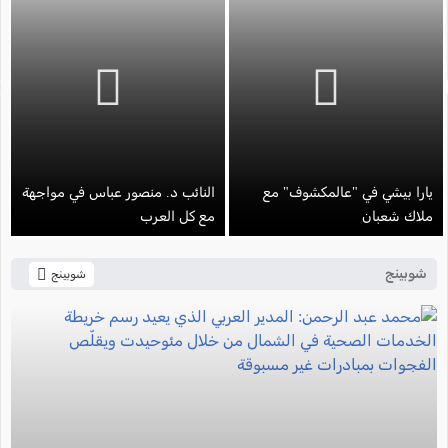
يارا بيشي في "عالمكشوف" مع
النائب د. منصور عباس في مواجهة
ملاك شعبان
مع كل العرب
شوبينج
شوبينج