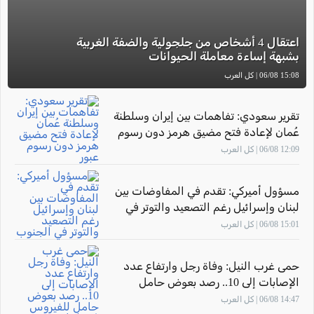
اعتقال 4 أشخاص من جلجولية والضفة الغربية
بشبهة إساءة معاملة الحيوانات
15:08 06/08 | كل العرب
تقرير سعودي: تفاهمات بين إيران وسلطنة
عُمان لإعادة فتح مضيق هرمز دون رسوم
عبور
12:09 06/08 | كل العرب
مسؤول أميركي: تقدم في المفاوضات بين
لبنان وإسرائيل رغم التصعيد والتوتر في
الجنوب
15:01 06/08 | كل العرب
حمى غرب النيل: وفاة رجل وارتفاع عدد
الإصابات إلى 10.. رصد بعوض حامل
للفيروس في بلدات عربية ومناطق عدة
14:47 06/08 | كل العرب