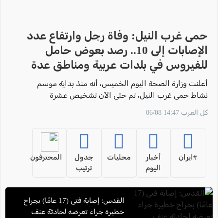
حمى غرب النيل: وفاة رجل وارتفاع عدد
الإصابات إلى 10.. رصد بعوض حامل
للفيروس في بلدات عربية ومناطق عدة
أعلنت وزارة الصحة اليوم الخميس، أنه منذ بداية موسم
نشاط حمى غرب النيل، تم حتى الآن تشخيص عشرة
أشخاص بالإصابة بالمرض
كل العرب 14:47 06/08
#ايران
أخبار
محليات
جدول
المحترفون
اليوم
ترتيب
القدس: إصابة فتى (17 عامًا) بجراح
خطيرة جراء تعرضه لحادثة عنف