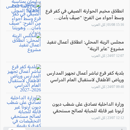
انطلاق مخيم الحوارنة الصيفي في كفر قرع
وسط أجواء من الفرح: “صيفٌ بأمان…
وهويتنا عنوان"
15:16 01/08 | كل العرب
مجلس الرينة المحلي: انطلاق أعمال تنفيذ
مشروع "عابر الرينة"
12:07 24/07 | كل العرب
بلدية كفر قرع تباشر أعمال تجهيز المدارس
ورياض الأطفال لاستقبال العام الدراسي
2026–2027
09:48 24/07 | كل العرب
وزارة الداخلية تصادق على شطب ديون
أرنونا غير قابلة للجباية لصالح مستحقي
التخفيضات في كفرقرع بقيمة تتجاوز 7.58
12:12 23/07 | كل العرب
مليون شيكل