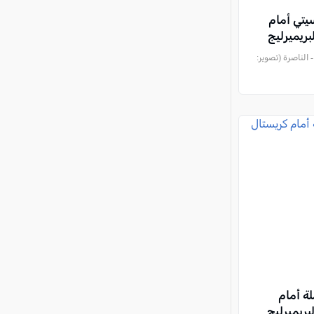
يتي أمام
بريميرليج
الناصرة (تصوير:
ة أمام
بريميرليج