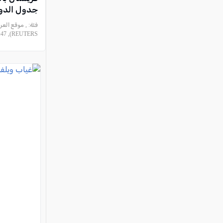
جدول الدو
فئة:
, موقع العر
REUTERS), 2021-09-18 19:24:47