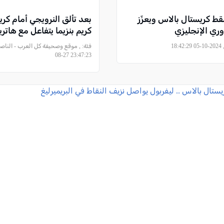
قط كريستال بالاس ويعزّز
بعد تألق النرويجي أمام كري
وري الإنجليزي
كريم بنزيما يتفاعل مع هاتر
18
فئة:
08-27 23:47:23