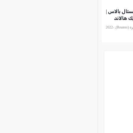
ستال بالاس |
يك هالاند
, موقع وصحيفة كل العرب - الناصرة (Reuters), 2022-