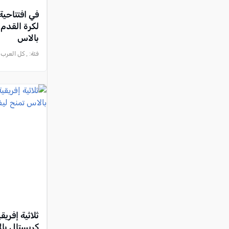
في افتتاحية
لكرة القدم:
بالاس
فئة:
, كل العرب - الناصرة (8:29
ثلاثية إفري
كريستال با