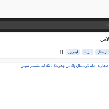
الاس
أرسنال
بنزيما
ليفربول