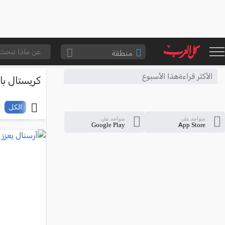
منطقة
الناصرة والقضاء
الأكثر قراءةهذا الأسبوع
كريستال ب
القدس والقضاء
المثلث الشمالي
الكل
متواجد على
متواجد على
وادي عارة
Google Play
App Store
سخنين والمنطقة
حيفا والمنطقة
شفاعمرو والقضاء
الضفة الغربية
قطاع غزة