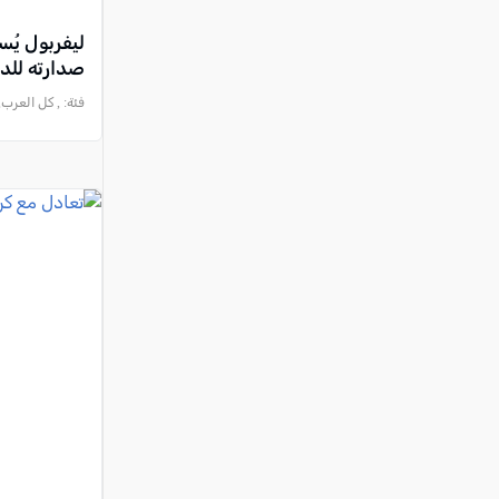
ليفربول يُس
صدارته للد
فئة:
, كل العرب, 2024-10-05 :42:29