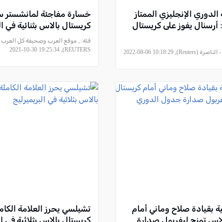
 الدوري الإنجليزي الممتاز
خسارة مفاجئة لمانشستر س
 أرسنال يفوز على كريستال
كريستال بالاس بثنائية في ال
فئة:
, موقع العرب وصحيفة كل العرب - 
REUTERS), 2021-10-30 19:25:34
Reuters), 2022-08-06 10:1
قية بقيادة صلاح وماني أمام
تشيلسي يحرز العلامة الكامل
لاس تمنح ليفربول صدارة
كريستال بالاس بثلاثية في ال