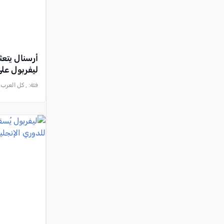
أرسنال يتعث
ليفربول على
فئة:
, كل العرب, 2025-04-23 :20:25