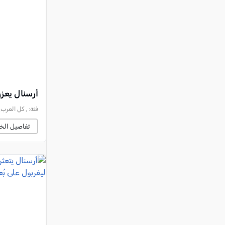
النقب
قرى المرج
عكا والمنطقة
كفرياسيف والقضاء
مدن الساحل
الجليل الاعلى
أرسنال يعزز
المغار والقضاء
فئة:
, كل العرب, 2025-10-26 :03:29
الشاغور
تفاصيل الخب
الرامة والمنطقة
المثلث الجنوبي
منطقة الجولان