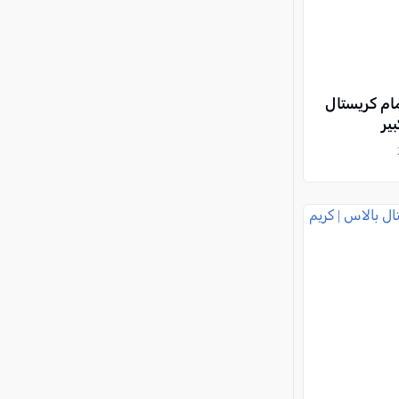
م كريستال
ير