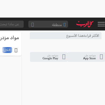
منطقة
الناصرة والقضاء
الأكثر قراءةهذا الأسبوع
مواد مزدر
القدس والقضاء
المثلث الشمالي
الكل
متواجد على
متواجد على
وادي عارة
Google Play
App Store
سخنين والمنطقة
حيفا والمنطقة
شفاعمرو والقضاء
الضفة الغربية
قطاع غزة