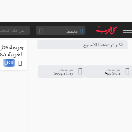
منطقة
الناصرة والقضاء
الأكثر قراءةهذا الأسبوع
جريمة قتل
القدس والقضاء
الغربية ده
المثلث الشمالي
الكل
متواجد على
متواجد على
وادي عارة
Google Play
App Store
سخنين والمنطقة
حيفا والمنطقة
شفاعمرو والقضاء
الضفة الغربية
قطاع غزة