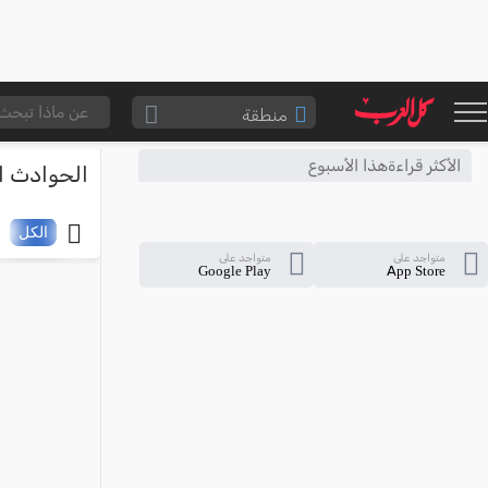
منطقة
الناصرة والقضاء
الأكثر قراءةهذا الأسبوع
الحوادث ال
القدس والقضاء
المثلث الشمالي
الكل
متواجد على
متواجد على
وادي عارة
Google Play
App Store
سخنين والمنطقة
حيفا والمنطقة
شفاعمرو والقضاء
الضفة الغربية
قطاع غزة