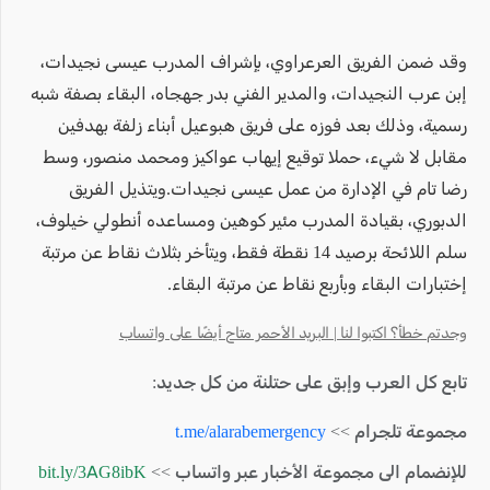
وقد ضمن الفريق العرعراوي، بإشراف المدرب عيسى نجيدات،
إبن عرب النجيدات، والمدير الفني بدر جهجاه، البقاء بصفة شبه
رسمية، وذلك بعد فوزه على فريق هبوعيل أبناء زلفة بهدفين
مقابل لا شيء، حملا توقيع إيهاب عواكيز ومحمد منصور، وسط
رضا تام في الإدارة من عمل عيسى نجيدات.ويتذيل الفريق
الدبوري، بقيادة المدرب مئير كوهين ومساعده أنطولي خيلوف،
سلم اللائحة برصيد 14 نقطة فقط، ويتأخر بثلاث نقاط عن مرتبة
إختبارات البقاء وبأربع نقاط عن مرتبة البقاء.
وجدتم خطأ؟ اكتبوا لنا | البريد الأحمر متاح أيضًا على واتساب
تابع كل العرب وإبق على حتلنة من كل جديد:
مجموعة تلجرام >>
t.me/alarabemergency
للإنضمام الى مجموعة الأخبار عبر واتساب >>
bit.ly/3AG8ibK