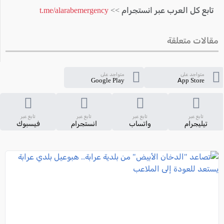
تابع كل العرب عبر انستجرام >>
t.me/alarabemergency
مقالات متعلقة
متواجد على
متواجد على
Google Play
App Store
تابع عبر
تابع عبر
تابع عبر
تابع عبر
تيليجرام
واتساب
انستجرام
فيسبوك