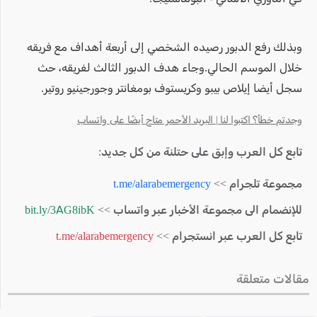
وبذلك رفع الدبور رصيده الشخصي إلى أربعة أهداف مع فريقه
خلال الموسم الحالي.وجاء هدف الدبور الثالث لفريقه، حث
سجل أيضا إيلاص بيبو وكريستوف بومغانتر وجورجينيو روتير.
وجدتم خطأ؟ اكتبوا لنا | البريد الأحمر متاح أيضًا على واتساب
تابع كل العرب وإبق على حتلنة من كل جديد:
مجموعة تلجرام >>
t.me/alarabemergency
للإنضمام الى مجموعة الأخبار عبر واتساب >>
bit.ly/3AG8ibK
تابع كل العرب عبر انستجرام >>
t.me/alarabemergency
مقالات متعلقة