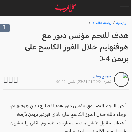
الرئيسية
رياضة عالمية
هدف للنجم مؤنس دبور مع
هوفنهايم خلال الفوز الكاسح على
بريمن 4-0
حجاج رحال
نُشر: 21/02/21 23:51
, حُتلن: 09:20
أحرز النجم النصراوي مؤنس دبور هدفا لصالح نادي هوفنهايم،
وجاء ذلك خلال الفوز الكاسح على نادي فيردير بريمن بأربعة
أهداف مقابل لا شيء، ضمن مباريات الأسبوع الثاني والعشرين
في الدوري الألماني - البوندسليجا.