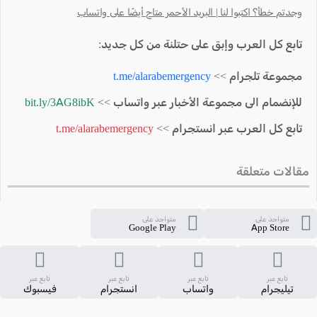
وجدتم خطأ؟ اكتبوا لنا | البريد الأحمر متاح أيضًا على واتساب
تابع كل العرب وإبق على حتلنة من كل جديد:
مجموعة تلجرام >>
t.me/alarabemergency
للإنضمام الى مجموعة الأخبار عبر واتساب >>
bit.ly/3AG8ibK
تابع كل العرب عبر انستجرام >>
t.me/alarabemergency
مقالات متعلقة
متواجد على
متواجد على
Google Play
App Store
تابع عبر
تابع عبر
تابع عبر
تابع عبر
تيليجرام
واتساب
انستجرام
فيسبوك