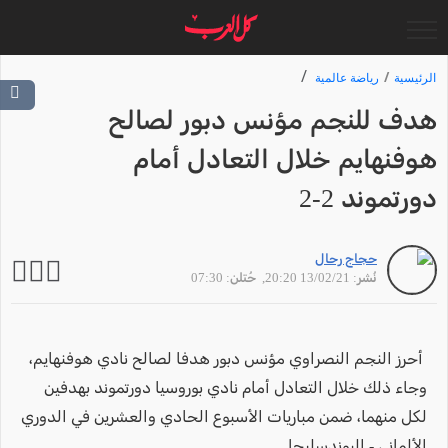
الرئيسية
رياضة عالمية
هدف للنجم مؤنس دبور لصالح
هوفنهايم خلال التعادل أمام
دورتموند 2-2
حجاج رحال
نُشر: 13/02/21 20:20
, حُتلن: 07:30
أحرز النجم النصراوي مؤنس دبور هدفا لصالح نادي هوفنهايم،
وجاء ذلك خلال التعادل أمام نادي بوروسيا دورتموند بهدفين
لكل منهما، ضمن مباريات الأسبوع الحادي والعشرين في الدوري
الألماني - البوندسليجا.