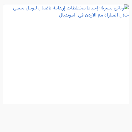
وثائق مسربة: إحباط مخططات إرهابية لاغتيال ليونيل
ميسي خلال المباراة مع الاردن في المونديال
فئة:
رياضة وشباب
, كل العرب, 2026-08-08 22:24:59