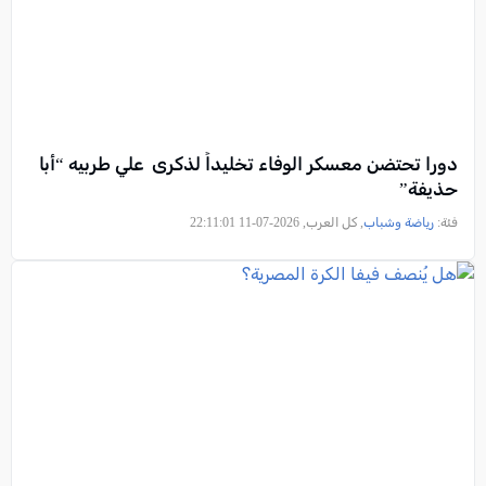
دورا تحتضن معسكر الوفاء تخليداً لذكرى علي طربيه “أبا
حذيفة”
فئة:
رياضة وشباب
, كل العرب, 2026-07-11 22:11:01