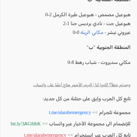
هبوعيل مصمص - هبوعيل طيرة الكرمل 2-0
هبوعيل جت - نادي برديس حنا 1-2
عيروني نيشر -
مكابي الرينة
0-0
المنطقة الجنوبية "ب"
مكابي سديروت - شباب رهط 8-0
وجدتم خطأ؟ اكتبوا لنا | البريد الأحمر متاح أيضًا على واتساب
تابع كل العرب وإبق على حتلنة من كل جديد:
مجموعة تلجرام >>
t.me/alarabemergency
للإنضمام الى مجموعة الأخبار عبر واتساب >>
bit.ly/3AG8ibK
تابع كل العرب عبر انستجرام >>
t.me/alarabemergency