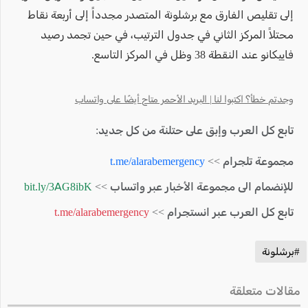
إلى تقليص الفارق مع برشلونة المتصدر مجدداً إلى أربعة نقاط
محتلاً المركز الثاني في جدول الترتيب، في حين تجمد رصيد
فاييكانو عند النقطة 38 وظل في المركز التاسع.
وجدتم خطأ؟ اكتبوا لنا | البريد الأحمر متاح أيضًا على واتساب
تابع كل العرب وإبق على حتلنة من كل جديد:
مجموعة تلجرام >>
t.me/alarabemergency
للإنضمام الى مجموعة الأخبار عبر واتساب >>
bit.ly/3AG8ibK
تابع كل العرب عبر انستجرام >>
t.me/alarabemergency
#برشلونة
مقالات متعلقة