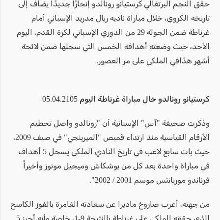
حقق النجم البرتغالي كرستيانو رونالدو إنجازًا جديدًا يضاف إلى
تاريخه الكروي، خلال مباراة ناديه ريال مدريد الإسباني أمام
غرناطة ضمن الجولة 29 من الدوري الإسباني لكرة القدم، اليوم
الأحد، حيث وضعته أهدافه الخمس التي سجلها ضمن لائحة
أشهر هدّافي الملكي على مر العصور.
كرستيانو رونالدو خال مباراة غرناطة اليوم 05.04.2105
وذكرت صحيفة "آس" الإسبانية أن "رونالدو واصل تحطيم
الأرقام القياسية منذ ارتداء قميص "الميرينجي" في صيف 2009،
حيث بات سابع لاعب في تاريخ النادي الملكي يسجل 5 أهداف
في مباراة واحدة بعد كل من بوشكاش وميجيل مونوز وأخيراً
فرناندو موريانتس موسم 2001 / 2002".
من جهته، أعرب صاروخ ماديرا عن سعادته الغامرة بالفوز الكاسح
الذي حققه الملكي على غرناطة بالنتيجة 9-1، خاصة وأنه أحرز 5