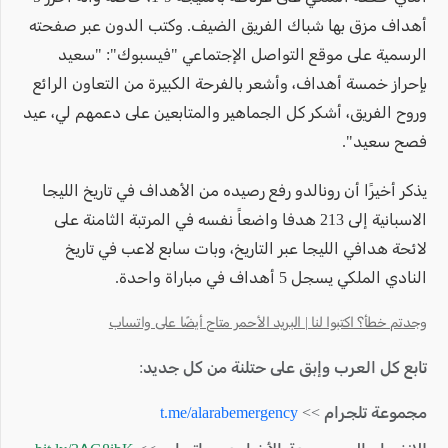
أهداف مزق بها شباك الفريق الضيف. وكتب الدون عبر صفحته
الرسمية على موقع التواصل الإجتماعي "فيسبوك": "سعيد
بإحراز خمسة أهداف، وأشعر بالفرحة الكبيرة من التعاون الرائع
وروح الفريق، أشكر كل الجماهير والمتابعين على دعمهم لي، عيد
فصح سعيد".
يذكر أخيرًا أن رونالدو رفع رصيده من الأهداف في تاريخ الليجا
الاسبانية إلى 213 هدفا واضعاً نفسه في المرتبة الثامنة على
لائحة هدافي الليجا عبر التاريخ، وبات سابع لاعب في تاريخ
النادي الملكي يسجل 5 أهداف في مباراة واحدة.
وجدتم خطأ؟ اكتبوا لنا | البريد الأحمر متاح أيضًا على واتساب
تابع كل العرب وإبق على حتلنة من كل جديد:
مجموعة تلجرام >>
t.me/alarabemergency