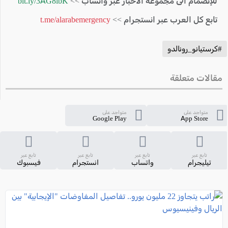
للإنضمام الى مجموعة الأخبار عبر واتساب >>
bit.ly/3AG8ibK
تابع كل العرب عبر انستجرام >>
t.me/alarabemergency
#كرستيانو_رونالدو
مقالات متعلقة
متواجد على
متواجد على
Google Play
App Store
تابع عبر
تابع عبر
تابع عبر
تابع عبر
تيليجرام
واتساب
انستجرام
فيسبوك