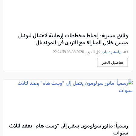
وثائق مسربة: إحباط مخططات إرهابية لاغتيال ليونيل
ميسي خلال المباراة مع الاردن في المونديال
فئة:
رياضة وشباب
, كل العرب, 2026-08-08 22:24:59
تفاصيل الخبر
رسمياً: مانور سولومون ينتقل إلى "وست هام" بعقد لثلاث
سنوات