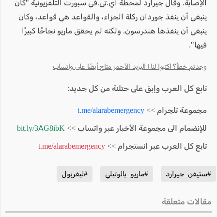
الإصابة. وقال جيرارد لمحطة آي.تي.في سبورت التلفزيونية "كان
ينبغي أن ينفذ جوردان ركلة الجزاء، والقواعد هي قواعد، وكان
ينبغي أن ينفذها هندرسون. ولكنه لم يحقق ماريو نجاحًا كبيرًا
فيها".
وجدتم خطأ؟ اكتبوا لنا | البريد الأحمر متاح أيضًا على واتساب
تابع كل العرب وإبق على حتلنة من كل جديد:
مجموعة تلجرام >>
t.me/alarabemergency
للإنضمام الى مجموعة الأخبار عبر واتساب >>
bit.ly/3AG8ibK
تابع كل العرب عبر انستجرام >>
t.me/alarabemergency
#ستيفن_جيرارد
#ماريو_بالوتيلي
#ليفربول
مقالات متعلقة