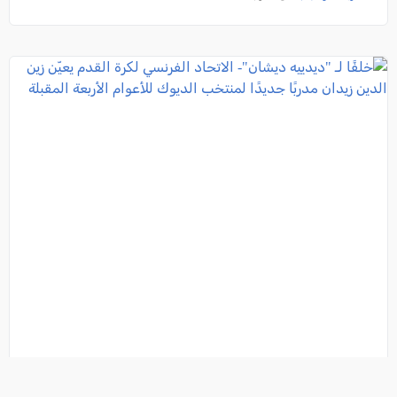
خلفًا لـ "ديدييه ديشان"- الاتحاد الفرنسي لكرة القدم