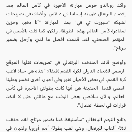
وأكد رونالدو خوض مباراته الأخيرة في كأس العالم بعد
إقصاء البرتغال على يد إسبانيا في دالاس. وأضاف في تصريحات
لشبكة "سبورت تي في" بعد المباراة: "أنا بخير، وحزين
لمغادرة كأس العالم بهذه الطريقة. ولكن، كما قلت بالأمس في
المؤتمر الصحفي، لقد قدمت أفضل ما لدي وأرحل بضمير
مرتاح".
وأوضح قائد المنتخب البرتغالي في تصريحات نقلها الموقع
الرسمي للاتحاد الدولي لكرة القدم (فيفا): "هذه هي حياة لاعب
كرة القدم. في بعض الأحيان نفوز وفي أحيان أخرى نخسر وعلينا
المضي قدما. الحقيقة هي أنها كانت بطولتي الأخيرة في كأس
العالم، والآن سأقضي بعض الوقت مع عائلتي حتى لا أتخذ
قرارات في لحظة انفعال".
وتابع النجم البرتغالي "سأستيقظ غدا بضمير مرتاح. لقد حققت
ثلاثة ألقاب للبرتغال، وهي لقب بطولة أمم أوروبا ولقبان في