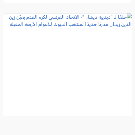
خلفًا لـ "ديدييه ديشان"- الاتحاد الفرنسي لكرة القدم
يعيّن زين الدين زيدان مدربًا جديدًا لمنتخب الديوك