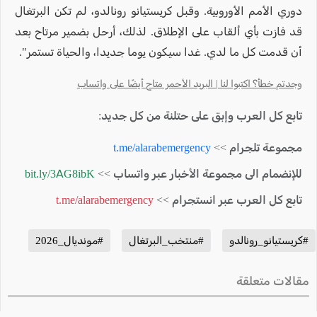
دوري الأمم الأوروبية. وقبل كريستيانو رونالدو، لم تكن البرتغال
قد فازت بأي ألقاب على الإطلاق. لذلك، أرحل بضمير مرتاح بعد
أن قدمت كل ما لدي. غدا سيكون يوما جديدا، والحياة تستمر".
وجدتم خطأ؟ اكتبوا لنا | البريد الأحمر متاح أيضًا على واتساب
تابع كل العرب وإبق على حتلنة من كل جديد:
مجموعة تلجرام >>
t.me/alarabemergency
للإنضمام الى مجموعة الأخبار عبر واتساب >>
bit.ly/3AG8ibK
تابع كل العرب عبر انستجرام >>
t.me/alarabemergency
#كريستيانو_رونالدو
#منتخب_البرتغال
#مونديال_2026
مقالات متعلقة