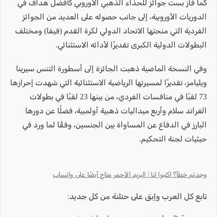
كما فاز بست جوائز للحذاء الذهبي الأوروبي كأفضل هداف في
الدوريات الأوروبية، إلى جانب حصوله على العديد من الجوائز
الفردية التي منحتها الاتحاد الدولي لكرة القدم (فيفا) ومختلف
البطولات الدولية الكبرى تقديرًا لأدائه الاستثنائي.
وفي النسخة الماضية ذهبت الجائزة إلى أسطورة التنس سيرينا
ويليامز، تقديرًا لمسيرتها الرياضية الاستثنائية التي شهدت إحرازها
73 لقبًا في منافسات الفردي، من بينها 23 لقبًا في بطولات
الغراند سلام وأربع ميداليات ذهبية أولمبية، فضلًا عن دورها
البارز في الدفاع عن المساواة بين الجنسين، وفقًا لما ورد في
حيثيات لجنة التحكيم.
وجدتم خطأ؟ اكتبوا لنا | البريد الأحمر متاح أيضًا على واتساب
تابع كل العرب وإبق على حتلنة من كل جديد: