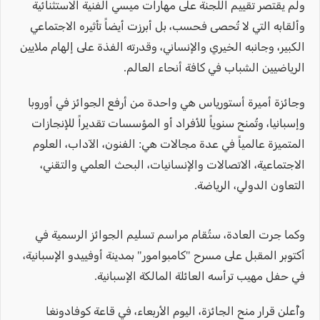
ولم يقتصر تقييم اللجنة على مهارات ميسي الفنية الاستثنائية
وألقابه التي لا تُحصى فحسب، بل أبرزت أيضاً تأثيره الاجتماعي
الكبير، وجانبه الخيري والإنساني، وقدرته الفذة على إلهام ملايين
الرياضيين الشباب في كافة أنحاء العالم.
وجائزة أميرة أستورياس هي واحدة من أرفع الجوائز في أوروبا
وإسبانيا، وتُمنح سنوياً للأفراد أو المؤسسات تقديراً للإنجازات
المتميزة عالمياً في عدة مجالات هي: الفنون، الآداب، العلوم
الاجتماعية، الاتصالات والإنسانيات، البحث العلمي والتقني،
التعاون الدولي، الرياضة.
وكما جرت العادة، ستُقام مراسم تسليم الجوائز الرسمية في
أكتوبر المقبل على مسرح "كامبوامور" بمدينة أوفييدو الإسبانية،
في حفل مهيب ترأسه العائلة المالكة الإسبانية.
وأُعلن قرار منح الجائزة، اليوم الأربعاء، في قاعة كوفادونغا