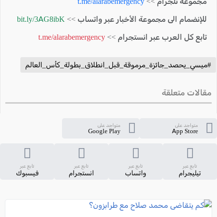
مجموعة تلجرام >>
t.me/alarabemergency
للإنضمام الى مجموعة الأخبار عبر واتساب >>
bit.ly/3AG8ibK
تابع كل العرب عبر انستجرام >>
t.me/alarabemergency
#ميسي_يحصد_جائزة_مرموقة_قبل_انطلاق_بطولة_كأس_العالم
مقالات متعلقة
متواجد على
متواجد على
Google Play
App Store
تابع عبر
تابع عبر
تابع عبر
تابع عبر
تيليجرام
واتساب
انستجرام
فيسبوك