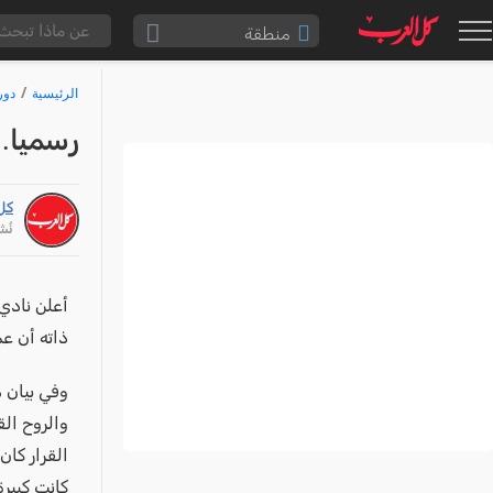
منطقة
الناصرة والقضاء
الرئيسية
دور
القدس والقضاء
رسميا..
المثلث الشمالي
وادي عارة
كل
سخنين والمنطقة
نُشر: /26
حيفا والمنطقة
شفاعمرو والقضاء
أعلن نادي 
ذاته أن عم
الضفة الغربية
قطاع غزة
وفي بيان 
النقب
والروح الق
القرار كان
قرى المرج
كانت كبيرة