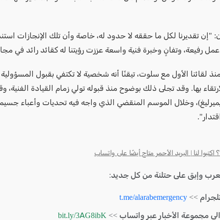
ان: "إن تقديرنا لكل ما حققه لا حدود له، خاصة وأن تلك الإنجازات استن
مل رفيعة، وتفانٍ وخبرة فنية واسعة عززت رؤيتنا له كقائد رائد في مجال
نذ لقائنا الأول مع سلوت، تيقنّا أنه شخصية لا تكتفي بقبول المسؤولية
تقاء بها. وقد تجلى ذلك بوضوح منذ قبوله تولي زمام القيادة الفنية، وقي
يميرليغ)، وخلال الموسم المنقضي الذي واجه فيه تحديات وأعباء جسيم
تدار".
كتبوا لنا | البريد الأحمر متاح أيضًا على واتساب
لعرب وإبق على حتلنة من كل جديد:
لجرام >>
t.me/alarabemergency
الى مجموعة الأخبار عبر واتساب >>
bit.ly/3AG8ibK