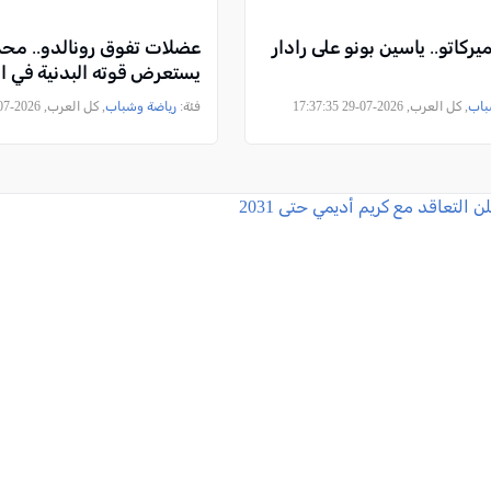
يركاتو.. ياسين بونو على رادار
عضلات تفوق رونالدو.. مح
يستعرض قوته البدنية في ال
باب
, كل العرب, 2026-07-29 17:37:35
فئة:
رياضة وشباب
, كل العرب, 2026-07-27 15:27:03