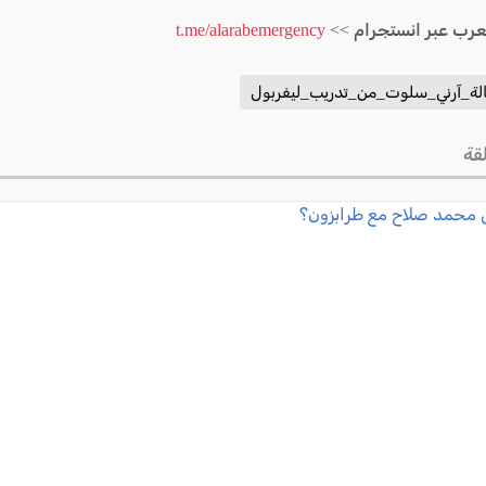
لعرب عبر انستجرام >>
t.me/alarabemergency
الة_آرني_سلوت_من_تدريب_ليفربول
قة