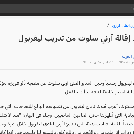
ي ابطال اوروبا
 إقالة آرني سلوت من تدريب ليفربول
 العرب
30/05 14:44
, حُتلن: 20:52
ليفربول رسمياً رحيل المدير الفني آرني سلوت عن منصبه بأثر فوري، مؤك
لية اختيار خليفة له قد بدأت بالفعل.
مشترك، أعرب مُلاك نادي ليفربول عن تقديرهم البالغ للنجاحات التي حق
يادية التي أظهرها خلال العامين الماضيين، وجاء في البيان: "مما لا شك
 صعباً للغاية؛ فالمساهمة التي قدمها أرني لنادي ليفربول خلال فترة وج
 وذات أثر ملموس، والأهم من ذلك كله، بالنسبة لنا وللجماهير، أنها كا