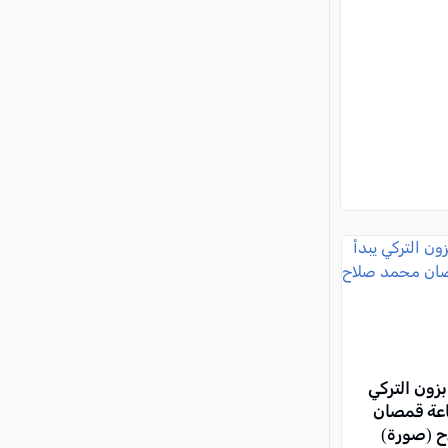
زون التركي
اعة قمصان
 (صورة)