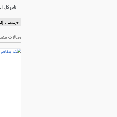
تابع كل ا
#رسميا.._إق
مقالات متعل