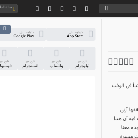
حالة ال
متواجد على
متواجد على
Google Play
App Store
تابع عبر
تابع عبر
تابع عبر
تابع عبر
تيليجرام
واتساب
انستجرام
فيسبو
داً في الوقت
قها آرني
 فيه أن هذا
وده معنا
نت مسيرة