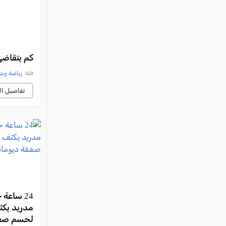
كم يتقاض
فئة:
رياضة وش
تفاصيل ال
24 ساعة 
مدريد يك
لحسم صفق