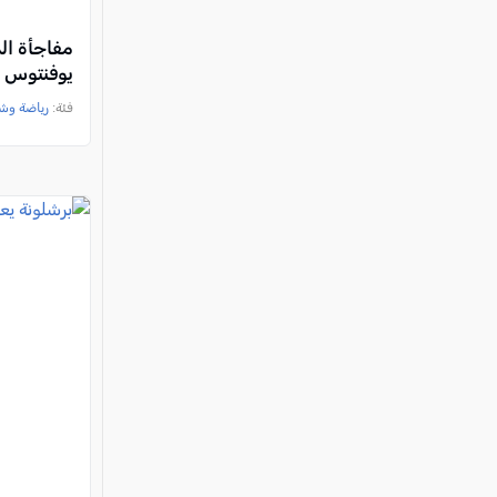
مفاجأة الم
يوفنتوس
فئة:
رياضة وش