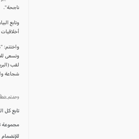
عكا والمنطقة
ناجحة".
كفرياسيف والقضاء
وتابع البي
مدن الساحل
أخلاقيات ع
الجليل الاعلى
المغار والقضاء
واختتم: "م
الشاغور
وتسعى للار
لقب (البر
الرامة والمنطقة
شجاعة واق
المثلث الجنوبي
منطقة الجولان
وجدتم خطأ؟ ا
تابع كل ا
مجموعة ت
للإنضمام 