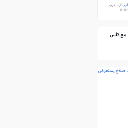
اب
, كل العرب,
 بيع كأس