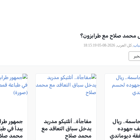
ى محمد صلاح مع طرابزون؟
باب
, كل العرب, 2026-08-05 18:15:19
خبر
حاسمة.. ريال
مفاجأة.. أتلتيكو مدريد
جمهور طراب
ثف جهوده
يدخل سباق التعاقد مع
يبدأ في طب
ة ديوماندي
محمد صلاح
محمد صلاح