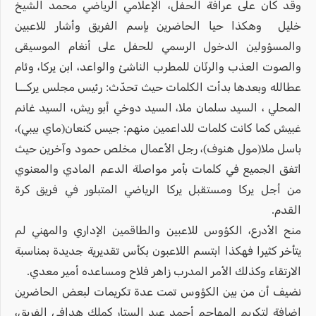
وقد كان على عرافة الحفل، الإعلامي الرياضي محمد الشيخ
خليل وهكذا حيا الحاضرين بإسم الفريق وأشار للاعبين
والمسؤولين الدخول الرسمي للحفل على أنغام الموسيقى
والصوت العذب والرنّان للمطرب الناشئ والواعد، ابن يركا، وئام
عطالله وبعدها بدأت الكلمات حيث تحدّث: رئيس مجلس يركـــا
المحلي ، السيد سلمان ملا، السيد دوخي أبو ريش، السيد غانم
غبيش كما كانت كلمات للداعمين منهم: جيس كنعان(ماي بيبي)،
باسل ملا(مول هنوف)، رجل الأعمال مخلص حمود وآخرين حيث
اتفق الجميع في كلمات بأمر مواصلة الدعم المادي والمعنوي
من أجل يركا ومستقبل يركا الرياضي المتبلور في فريق كرة
القدم.
منح الأدرع، الكؤوس للاعبين والطاقمين الإداري والمهني لم
يتأخر كثيرا فهكذا ابتسم اللاعبون بكأس تقديرية جديدة بمناسبة
الارتقاء وكذلك الأمر المدرب زاهر فلاح ومساعده أمير معدي.
نضيف أن من بين الكؤوس تمت عدة تكريمات لبعض الحاضرين
إضافة لتكريم المهاجم أحمد عبد الستار كملك هدافي الفريق،