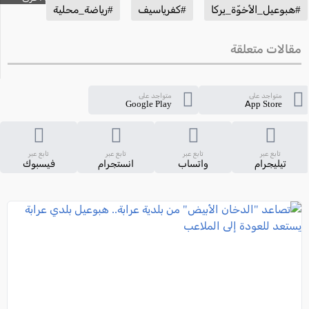
#هبوعيل_الأخوّة_يركا
#كفرياسيف
#رياضة_محلية
مقالات متعلقة
متواجد على
متواجد على
Google Play
App Store
تابع عبر
تابع عبر
تابع عبر
تابع عبر
تيليجرام
واتساب
انستجرام
فيسبوك