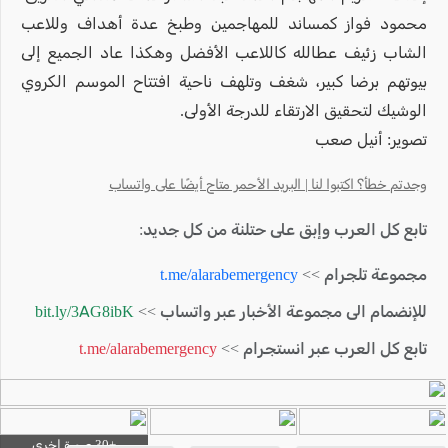
محمود فواز كمساند للمهاجمين وطبخ عدة أهداف وللاعب
الشاب زئيف عطالله كاللاعب الأفضل وهكذا عاد الجميع إلى
بيوتهم برضا كبير، شغف وتلهف ناحية افتتاح الموسم الكروي
الوشيك لتحقيق الارتقاء للدرجة الأولى.
تصوير: أنيل صعب
وجدتم خطأ؟ اكتبوا لنا | البريد الأحمر متاح أيضًا على واتساب
تابع كل العرب وإبق على حتلنة من كل جديد:
مجموعة تلجرام >>
t.me/alarabemergency
للإنضمام الى مجموعة الأخبار عبر واتساب >>
bit.ly/3AG8ibK
تابع كل العرب عبر انستجرام >>
t.me/alarabemergency