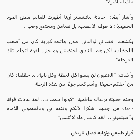
دائمًا حاضرة".
وأشار أيضًا: "حادثة مانشستر أرينا أظهرت للعالم معنى القوة
الحقيقية: لا خوف، لا غضب، بل تضامن ومجتمع وحب".
وكشف: "فقداني لوالدتي خلال جائحة كورونا كان من أصعب
اللحظات، لكن هذا النادي احتضنني ومنحني القوة لتجاوز تلك
المرحلة".
وأضاف: "اللاعبون لن ينسوا كل لحظة وكل ثانية. ما حققناه كان
من أجلكم جميعًا، وأنتم كنتم جزءًا من هذه الرحلة".
وختم حديثه برسالة عاطفية: "كونوا سعداء… لقد عادت فرقة
Oasis من جديد. شكرًا لأنكم وثقتم بي ودفعتموني للأمام
وأحببتموني… لقد كانت رحلة لا تُنسى".
قرار طبيعي ونهاية فصل تاريخي