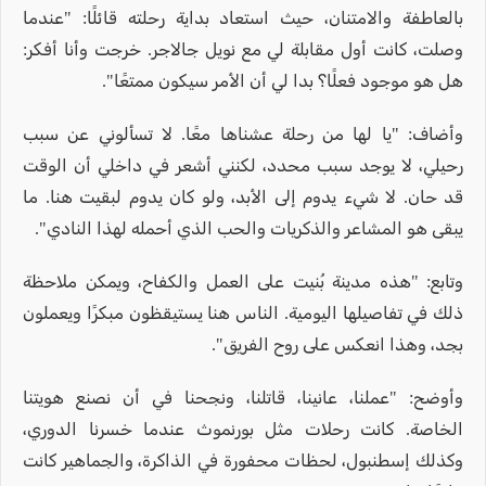
بالعاطفة والامتنان، حيث استعاد بداية رحلته قائلًا: "عندما
وصلت، كانت أول مقابلة لي مع نويل جالاجر. خرجت وأنا أفكر:
هل هو موجود فعلًا؟ بدا لي أن الأمر سيكون ممتعًا".
وأضاف: "يا لها من رحلة عشناها معًا. لا تسألوني عن سبب
رحيلي، لا يوجد سبب محدد، لكنني أشعر في داخلي أن الوقت
قد حان. لا شيء يدوم إلى الأبد، ولو كان يدوم لبقيت هنا. ما
يبقى هو المشاعر والذكريات والحب الذي أحمله لهذا النادي".
وتابع: "هذه مدينة بُنيت على العمل والكفاح، ويمكن ملاحظة
ذلك في تفاصيلها اليومية. الناس هنا يستيقظون مبكرًا ويعملون
بجد، وهذا انعكس على روح الفريق".
وأوضح: "عملنا، عانينا، قاتلنا، ونجحنا في أن نصنع هويتنا
الخاصة. كانت رحلات مثل بورنموث عندما خسرنا الدوري،
وكذلك إسطنبول، لحظات محفورة في الذاكرة، والجماهير كانت