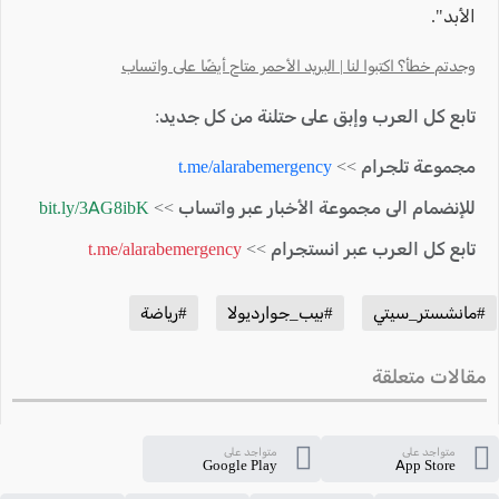
الأبد".
وجدتم خطأ؟ اكتبوا لنا | البريد الأحمر متاح أيضًا على واتساب
تابع كل العرب وإبق على حتلنة من كل جديد:
مجموعة تلجرام >>
t.me/alarabemergency
للإنضمام الى مجموعة الأخبار عبر واتساب >>
bit.ly/3AG8ibK
تابع كل العرب عبر انستجرام >>
t.me/alarabemergency
#مانشستر_سيتي
#بيب_جوارديولا
#رياضة
مقالات متعلقة
متواجد على
متواجد على
Google Play
App Store