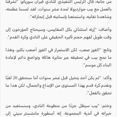
من جانبه، قال الرئيس التنفيذي للنادي فيران سوريانو: "تشرفنا
بالعمل مع بيب جوارديولا لمدة عشر سنوات. لقد لمسنا عظمته،
وشاهدنا تفانيه، واستمتعنا بإنسانيته قبل إنجازاته".
وأضاف: "إرثه استثنائي بكل المقاييس، وسيحتاج المؤرخون إلى
وقت طويل لفهم حجم تأثيره الحقيقي على النادي وكرة القدم".
وتابع: "الفوز صعب، لكن الاستمرار في الفوز أصعب بكثير، وهذا
ما نجح بيب في تحقيقه عبر مثابرة هائلة وتواضع دائم لإعادة
البناء كل موسم".
وأكد: "لم يكن أحد يتخيل قبل عشر سنوات أننا سنحقق 20 لقبًا
ونقدم كرة قدم بهذا المستوى من الإبداع والجمال، لكن هذا ما
تحقق بالفعل".
وختم: "بيب سيظل جزءًا من منظومة النادي، وسنستفيد من
خبراته في أندية المجموعة. إنه أسطورة مانشستر سيتي إلى