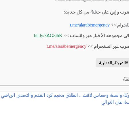
لعرب وإبق على حتلنة من كل جديد:
لجرام >>
t.me/alarabemergency
الى مجموعة الأخبار عبر واتساب >>
bit.ly/3AG8ibK
لعرب عبر انستجرام >>
t.me/alarabemergency
#الدرجة_القطرية
قة