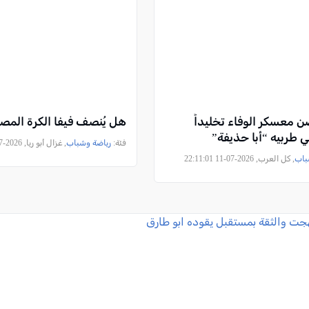
ن معسكر الوفاء تخليداً
هل يُنصف فيفا الكرة المصر
 طربيه “أبا حذيفة”
فئة:
رياضة وشباب
, غزال أبو ريا, 2026-07-08 23:45:44
باب
, كل العرب, 2026-07-11 22:11:01