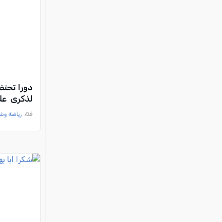
دورا تحتض
لذكرى علي
فئة:
رياضة وش