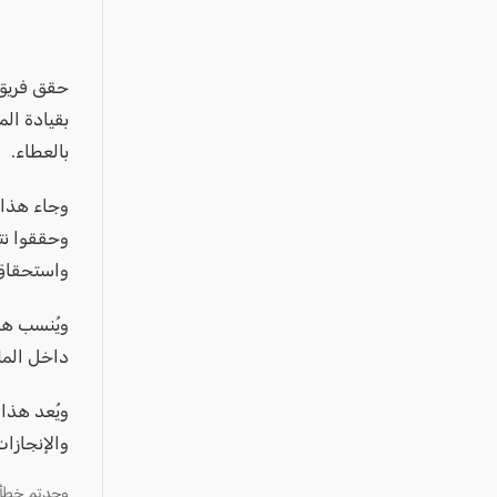
عكا والمنطقة
كفرياسيف والقضاء
مدن الساحل
حقق فريق أ
بقيادة ال
الجليل الاعلى
بالعطاء.
المغار والقضاء
الشاغور
وجاء هذا ا
الرامة والمنطقة
وحققوا نت
واستحقاق
المثلث الجنوبي
منطقة الجولان
ويُنسب هذا
داخل المل
ويُعد هذا
والإنجازات
وجدتم خطأ؟ ا