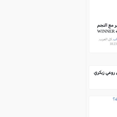
 مع النجم
WI
اب
, كل العرب,
 روعي زيكري