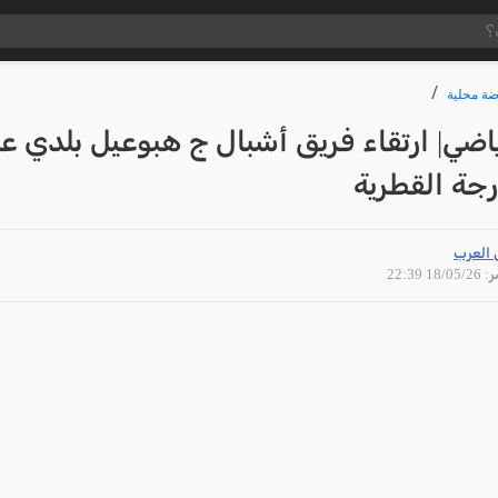
ضة محلية
ياضي| ارتقاء فريق أشبال ج هبوعيل بلدي عر
رجة القطرية
 العرب
18/05 22:39