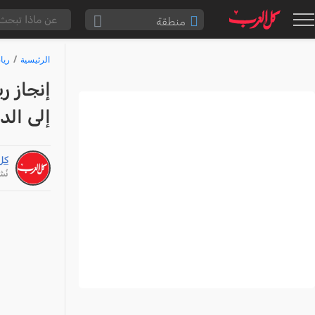
منطقة
الناصرة والقضاء
الرئيسية
ريا
القدس والقضاء
إنجاز ر
المثلث الشمالي
إلى الد
وادي عارة
سخنين والمنطقة
كل
حيفا والمنطقة
نُشر: /26
شفاعمرو والقضاء
الضفة الغربية
قطاع غزة
النقب
قرى المرج