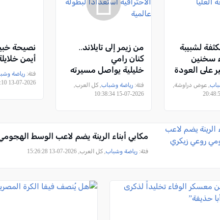
كثفة لشبيبة
من زيمر إلى تايلاند..
نصيحة خبير
اء سخنين
كنان رامي
أيمن خلايلة NNER
ر على العودة
خليلية يواصل مسيرته
فئة:
رياضة وشب
ليا
الاحترافية استعدادًا
2026-07-13 18:23:10
باب
, عوض دراوشة,
فئة:
رياضة وشباب
, كل العرب,
لبطولة عالمية
2026-07-15 10:38:34
مكابي أبناء الرينة يضم لاعب الوسط الهجومي
فئة:
رياضة وشباب
, كل العرب, 2026-07-13 15:26:28