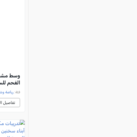
وسط مشارك
الفحم للس
فئة:
رياضة وش
تفاصيل ال