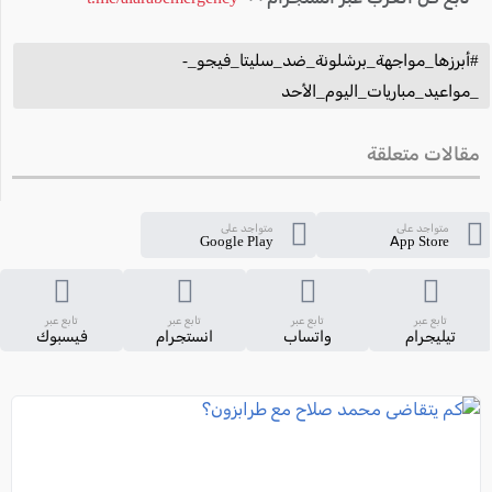
#أبرزها_مواجهة_برشلونة_ضد_سليتا_فيجو_-
_مواعيد_مباريات_اليوم_الأحد
مقالات متعلقة
متواجد على
متواجد على
Google Play
App Store
تابع عبر
تابع عبر
تابع عبر
تابع عبر
تيليجرام
واتساب
انستجرام
فيسبوك