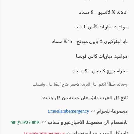
أتالانتا X لاتسيو – 9 مساء
مواعيد مباريات كأس ألمانيا
باير ليفركوزن X بايرن ميونخ – 8.45 مساء
مواعيد مباريات كأس فرنسا
ستراسبورج X نيس – 9 مساء
وجدتم خطأ؟ اكتبوا لنا | البريد الأحمر متاح أيضًا على واتساب
تابع كل العرب وإبق على حتلنة من كل جديد:
مجموعة تلجرام >>
t.me/alarabemergency
للإنضمام الى مجموعة الأخبار عبر واتساب >>
bit.ly/3AG8ibK
تابع كل العرب عبر انستجرام >>
t.me/alarabemergency