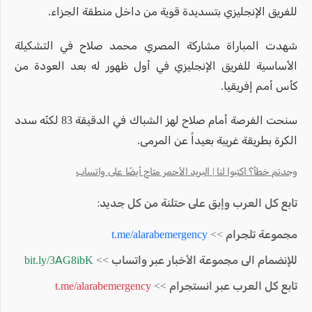
للفريق الإنجليزي بتسديدة قوية من داخل منطقة الجزاء.
شهدت المباراة مشاركة المصري محمد صلاح في التشكيلة
الأساسية للفريق الإنجليزي في أول ظهور له بعد العودة من
كأس أمم إفريقيا.
سنحت الفرصة أمام صلاح لهز الشباك في الدقيقة 83 لكنّه سدد
الكرة بطريقة غريبة بعيداً عن المرمى.
وجدتم خطأ؟ اكتبوا لنا | البريد الأحمر متاح أيضًا على واتساب
تابع كل العرب وإبق على حتلنة من كل جديد:
مجموعة تلجرام >>
t.me/alarabemergency
للإنضمام الى مجموعة الأخبار عبر واتساب >>
bit.ly/3AG8ibK
تابع كل العرب عبر انستجرام >>
t.me/alarabemergency