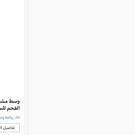
وسط مشارك
الفحم للس
فئة:
رياضة وش
تفاصيل ال