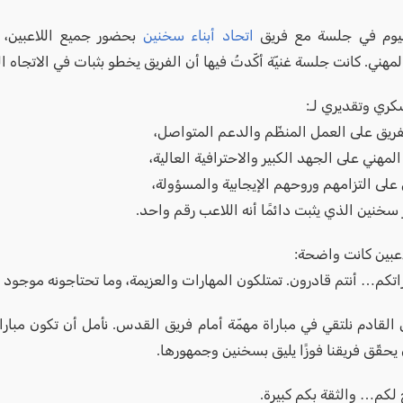
ليوم في جلسة مع فريق
اتحاد أبناء سخنين
بحضور جميع اللاعبين، إ
مهني. كانت جلسة غنيّة أكّدتُ فيها أن الفريق يخطو بثبات في الاتجاه 
كري وتقديري لـ:
لفريق على العمل المنظّم والدعم المتواصل،
لمهني على الجهد الكبير والاحترافية العالية،
 على التزامهم وروحهم الإيجابية والمسؤولة،
سخنين الذي يثبت دائمًا أنه اللاعب رقم واحد.
اعبين كانت واضحة:
اتكم… أنتم قادرون. تمتلكون المهارات والعزيمة، وما تحتاجونه موجود 
ن القادم نلتقي في مباراة مهمّة أمام فريق القدس. نأمل أن تكون مبارا
 يحقّق فريقنا فوزًا يليق بسخنين وجمهورها.
 لكم… والثقة بكم كبيرة.