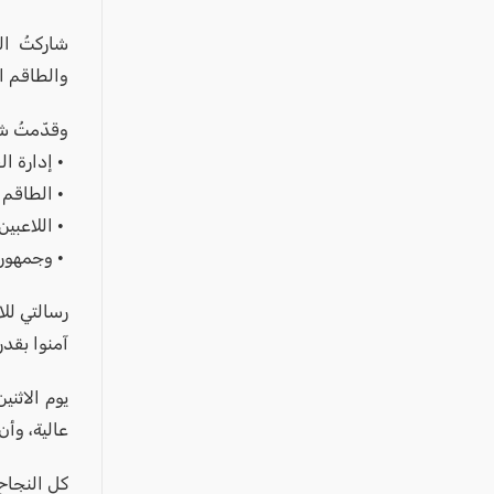
عكا والمنطقة
كفرياسيف والقضاء
شاركتُ ا
والطاقم ال
مدن الساحل
الجليل الاعلى
وقدّمتُ ش
المغار والقضاء
• إدارة ا
• الطاقم ا
الشاغور
• اللاعبين
الرامة والمنطقة
• وجمهور 
المثلث الجنوبي
رسالتي لل
منطقة الجولان
آمنوا بقدر
يوم الاثني
عالية، وأن
كل النجاح