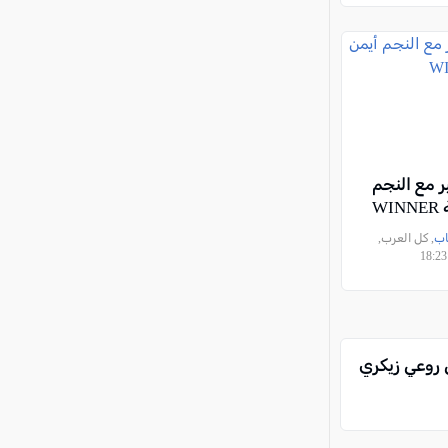
 مع النجم
WI
اب
, كل العرب,
 روعي زيكري