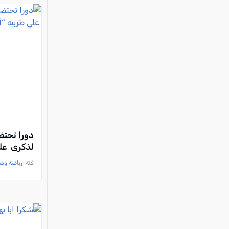
دورا تحتض
لذكرى علي
فئة:
رياضة وش