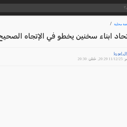
ضة محلية
حاد ابناء سخنين يخطو في الإتجاه الصحيح
ل ابو ريا
11/12 20:29
, حُتلن: 20:30