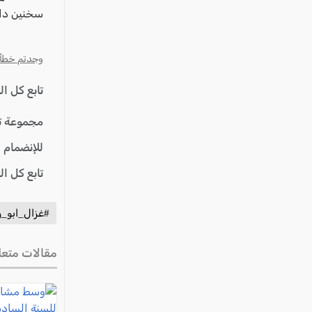
سخنين دائم
وجدتم خطأ؟ ا
تابع كل ا
مجموعة ت
للإنضمام 
تابع كل ا
#غزال_ابو_ري
مقالات متعل