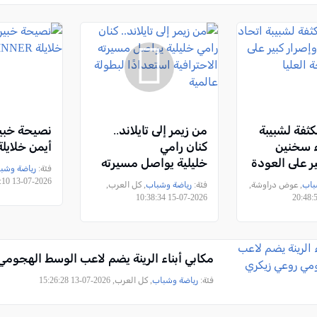
كثفة لشبيبة
من زيمر إلى تايلاند..
نصيحة خبير
اء سخنين
كنان رامي
أيمن خلايلة NNER
ر على العودة
خليلية يواصل مسيرته
فئة:
رياضة وشب
ليا
الاحترافية استعدادًا
2026-07-13 18:23:10
باب
, عوض دراوشة,
فئة:
رياضة وشباب
, كل العرب,
لبطولة عالمية
2026-07-15 10:38:34
مكابي أبناء الرينة يضم لاعب الوسط الهجومي
فئة:
رياضة وشباب
, كل العرب, 2026-07-13 15:26:28