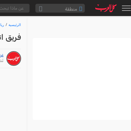
منطقة
الناصرة والقضاء
الرئيسية
ريا
القدس والقضاء
فريق ات
المثلث الشمالي
وادي عارة
غزا
سخنين والمنطقة
نُشر: /25
حيفا والمنطقة
شفاعمرو والقضاء
الضفة الغربية
قطاع غزة
النقب
قرى المرج