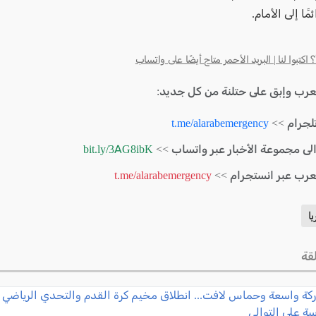
ًا إلى الأمام.
كتبوا لنا | البريد الأحمر متاح أيضًا على واتساب
لعرب وإبق على حتلنة من كل جديد:
لجرام >>
t.me/alarabemergency
الى مجموعة الأخبار عبر واتساب >>
bit.ly/3AG8ibK
لعرب عبر انستجرام >>
t.me/alarabemergency
ا
قة