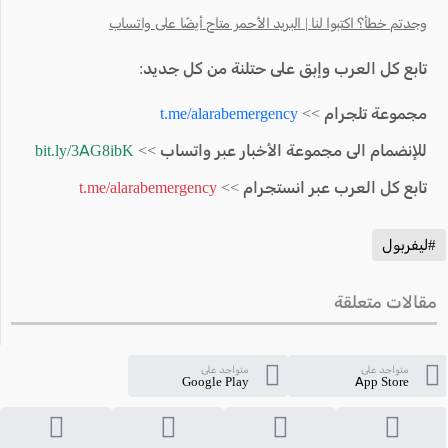
وجدتم خطأ؟ اكتبوا لنا | البريد الأحمر متاح أيضًا على واتساب
تابع كل العرب وإبق على حتلنة من كل جديد:
مجموعة تلجرام >>
t.me/alarabemergency
للإنضمام الى مجموعة الأخبار عبر واتساب >>
bit.ly/3AG8ibK
تابع كل العرب عبر انستجرام >>
t.me/alarabemergency
#ليفربول
مقالات متعلقة
متواجد على
متواجد على
Google Play
App Store