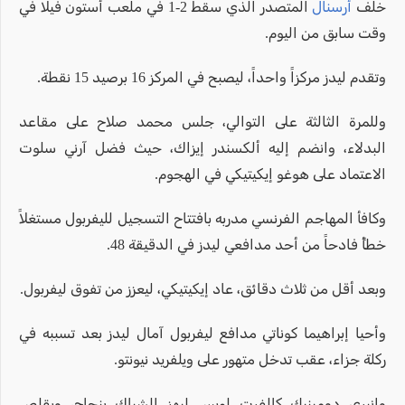
خلف
أرسنال
المتصدر الذي سقط 2-1 في ملعب أستون فيلا في
وقت سابق من اليوم.
وتقدم ليدز مركزاً واحداً، ليصبح في المركز 16 برصيد 15 نقطة.
وللمرة الثالثة على التوالي، جلس محمد صلاح على مقاعد
البدلاء، وانضم إليه ألكسندر إيزاك، حيث فضل آرني سلوت
الاعتماد على هوغو إيكيتيكي في الهجوم.
وكافأ المهاجم الفرنسي مدربه بافتتاح التسجيل لليفربول مستغلاً
خطأً فادحاً من أحد مدافعي ليدز في الدقيقة 48.
وبعد أقل من ثلاث دقائق، عاد إيكيتيكي، ليعزز من تفوق ليفربول.
وأحيا إبراهيما كوناتي مدافع ليفربول آمال ليدز بعد تسببه في
ركلة جزاء، عقب تدخل متهور على ويلفريد نيونتو.
وانبرى دومينيك كالفرت لويس ليهز الشباك بنجاح، ويقلص