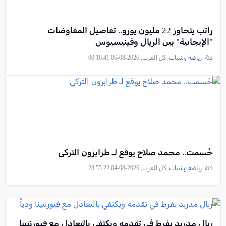
راتب يتجاوز 22 مليون يورو.. تفاصيل المفاوضات
"الإيجابية" بين الريال وفينيسيوس
فئة:
رياضة وشباب
, كل العرب, 2026-08-06 00:10:41
حُسمت.. محمد صلاح يوقع لـ طرابزون التركي
فئة:
رياضة وشباب
, كل العرب, 2026-08-04 23:55:22
ريال مدريد يفرط في تقدمه ويكتفي بالتعادل مع فيورنتينا