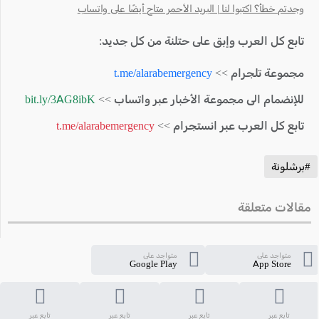
وجدتم خطأ؟ اكتبوا لنا | البريد الأحمر متاح أيضًا على واتساب
تابع كل العرب وإبق على حتلنة من كل جديد:
مجموعة تلجرام >>
t.me/alarabemergency
للإنضمام الى مجموعة الأخبار عبر واتساب >>
bit.ly/3AG8ibK
تابع كل العرب عبر انستجرام >>
t.me/alarabemergency
#برشلونة
مقالات متعلقة
متواجد على
متواجد على
Google Play
App Store
تابع عبر
تابع عبر
تابع عبر
تابع عبر