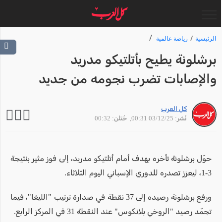
الرئيسية
رياضة عالمية
برشلونة يطيح بأتلتيكو مدريد
والإصابات تضرب نجومه من جديد
كل العرب
نُشر: 03/12/25 00:31
, حُتلن: 00:32
حوّل برشلونة تأخره بهدف أمام أتلتيكو مدريد، إلى فوز مثير بنتيجة
3-1، ليعزز تصدره للدوري الإسباني اليوم الثلاثاء.
ورفع برشلونة رصيده إلى 37 نقطة في صدارة ترتيب "الليغا"، فيما
تجمّد رصيد "الروخي بلانكوس" عند النقطة 31 في المركز الرابع.