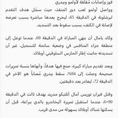
فوز وإصابات مُقلقة لأولمو وبيدري
وواصل أولمو لعب دور المنقذ، حيث سجّل هدف التقدم
لبرشلونة في الدقيقة 65، ليخرج بعدها مباشرة بسبب تعرضه
لإصابة في الكتف، بسبب سقوط بعد التسديد.
وكاد يامال أن ينهي المباراة في الدقيقة 69، عندما توغل إلى
منطقة جزاء المنافس في وضعية سانحة للتسجيل، غير أن
تسديدته جانبت إطار الحارس السلوفيني أوبلاك.
وبعد تقديم مباراة كبيرة، صنع فيها هدفاً، وأنهاها بنسبة تمريرات
صحيحة وصلت إلى 94%، سقط بيدري مُصاباً هو الآخر في
الدقيقة 72، ليغادر بعد دقيقتين.
وقتل فيران توريس آمال أتلتيكو مدريد بهدف ثالث في الدقيقة
90+6، عندما استقبل تمريرة أليخاندرو بالدي ببراعة، قبل أن
يسكنها شباك أوبلاك بسهولة من مدى قريب.