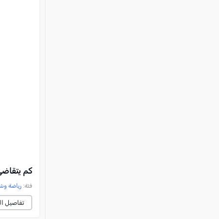
كم يتقاض
فئة:
رياضة وش
تفاصيل ال