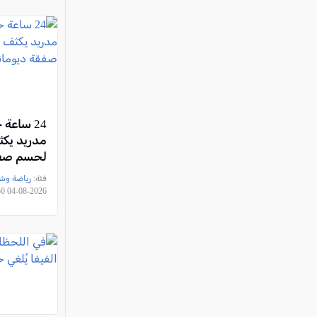
24 ساعة 
مدريد يك
لحسم صفق
فئة:
رياضة وش
2026-08-04 16:15:50