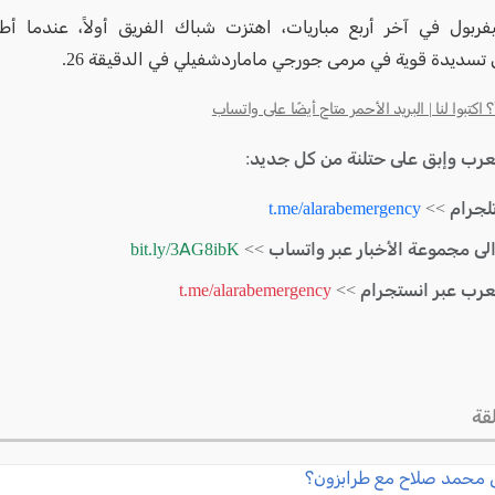
فربول في آخر أربع مباريات، اهتزت شباك الفريق أولاً، عندما 
تسديدة قوية في مرمى جورجي ماماردشفيلي في الدقيقة 26.
كتبوا لنا | البريد الأحمر متاح أيضًا على واتساب
لعرب وإبق على حتلنة من كل جديد:
لجرام >>
t.me/alarabemergency
الى مجموعة الأخبار عبر واتساب >>
bit.ly/3AG8ibK
لعرب عبر انستجرام >>
t.me/alarabemergency
قة