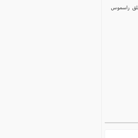
أطلق راسموس