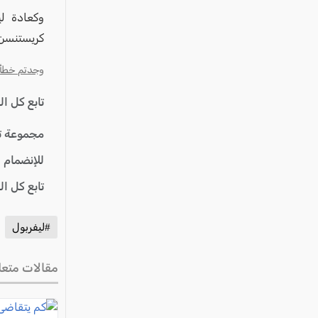
وكعادة لي
كريستنسن 
وجدتم خطأ؟ ا
تابع كل ا
مجموعة ت
للإنضمام 
تابع كل ا
#ليفربول
مقالات متعل