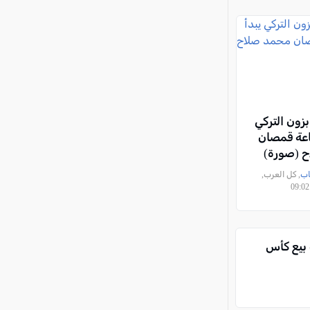
زون التركي
اعة قمصان
 (صورة)
اب
, كل العرب,
 بيع كأس