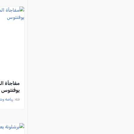
مفاجأة الم
يوفنتوس
فئة:
رياضة وش