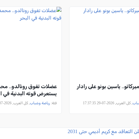
يركاتو.. ياسين بونو على رادار
عضلات تفوق رونالدو.. مح
يستعرض قوته البدنية في ال
باب
, كل العرب, 2026-07-29 17:37:35
فئة:
رياضة وشباب
, كل العرب, 2026-07-27 15:27:03