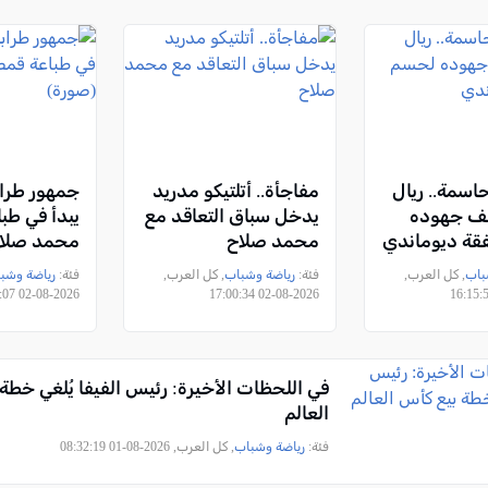
حاسمة.. ريال
مفاجأة.. أتلتيكو مدريد
جمهور طراب
ثف جهوده
يدخل سباق التعاقد مع
يبدأ في طب
ة ديوماندي
محمد صلاح
محمد صلاح
باب
, كل العرب,
فئة:
رياضة وشباب
, كل العرب,
فئة:
رياضة وشب
2026-08-02 09:02:07
2026-08-02 17:00:34
في اللحظات الأخيرة: رئيس الفيفا يُلغي خطة
العالم
فئة:
رياضة وشباب
, كل العرب, 2026-08-01 08:32:19