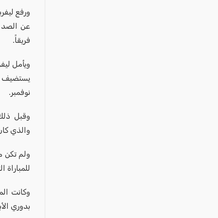
عكا والمنطقة
ورفع ليفرب
كفرياسيف والقضاء
مدن الساحل
فريقاً.
الجليل الاعلى
ويأمل ليفر
المغار والقضاء
يستضيف ري
الشاغور
نوفمبر.
الرامة والمنطقة
وقبل ذلك 
المثلث الجنوبي
والذي كان
منطقة الجولان
ولم تكن م
للمباراة ال
وكانت المر
بدوري الأبط