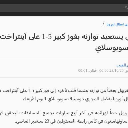
ي ابطال اوروبا
ليفربول يستعيد توازنه بفوز كبير 5-1 على آينتراخت
وبوسلاي
 العرب
23/10 00:00
, حُتلن: 00:01
استعاد ليفربول بعضاً من توازنه عندما قلب تأخره 
ل أوروبا بفضل المجري دومينيك سوبوسلاي اليوم الأربعاء.
بول حداً لهزائمه في آخر أربع مباريات بجميع المسابقات، ليحقق فو
وثهامبتون في كأس رابطة المحترفين في 23 سبتمبر الماضي.