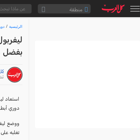
منطقة
الناصرة والقضاء
الرئيسية
دور
القدس والقضاء
المثلث الشمالي
بفضل س
وادي عارة
سخنين والمنطقة
كل
حيفا والمنطقة
نُشر: /25
شفاعمرو والقضاء
الضفة الغربية
دوري أبطا
قطاع غزة
النقب
ووضع ليفر
قرى المرج
تغلبه على سا