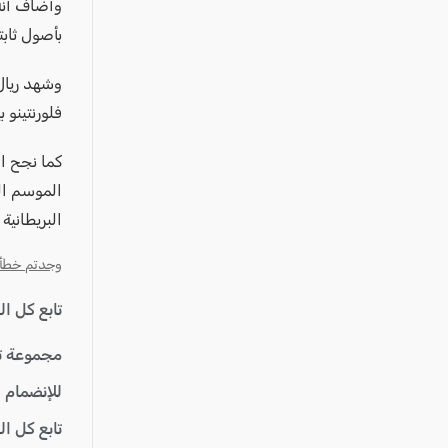
عكا والمنطقة
بأصول ثابتة، بصا
كفرياسيف والقضاء
مدن الساحل
وشهد ريال
الجليل الاعلى
فلورنتينو بي
المغار والقضاء
الشاغور
الرامة والمنطقة
البريطانية 
المثلث الجنوبي
وجدتم خطأ؟ ا
منطقة الجولان
تابع كل ا
مجموعة ت
للإنضمام 
تابع كل ا