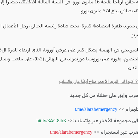
وأضاف أنه حقق أرباحا بقيمة 16 مليون يورو، في
في يبلغ 574 مليون يورو.
 مدريد طفرة اقتصادية كبيرة، تحت قيادة رئيسه الحالي، رجل الأعمال ا
ريز.
الموسم المنصرم، بفوزه على بوروسيا دورتموند في النهائي
لندن.
كتبوا لنا | البريد الأحمر متاح أيضًا على واتساب
لعرب وإبق على حتلنة من كل جديد:
لجرام >>
t.me/alarabemergency
الى مجموعة الأخبار عبر واتساب >>
bit.ly/3AG8ibK
لعرب عبر انستجرام >>
t.me/alarabemergency