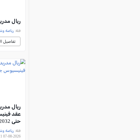
ريال مدريد يض
فئة:
رياضة وش
تفاصيل ال
ريال مدري
عقد فيني
حتى 2032
فئة:
رياضة وش
2026-08-07 00:03:21