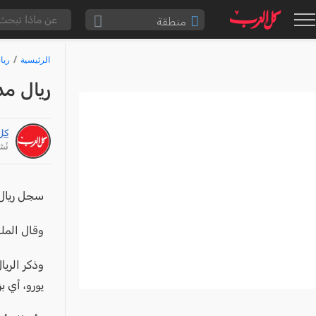
منطقة
الناصرة والقضاء
الرئيسية
ريا
القدس والقضاء
ريال م
المثلث الشمالي
وادي عارة
كل
سخنين والمنطقة
نُشر: /24
حيفا والمنطقة
شفاعمرو والقضاء
سجل ريال م
الضفة الغربية
وقال الملكي
قطاع غزة
النقب
يورو، أي بزيادة 27% عن ا
قرى المرج