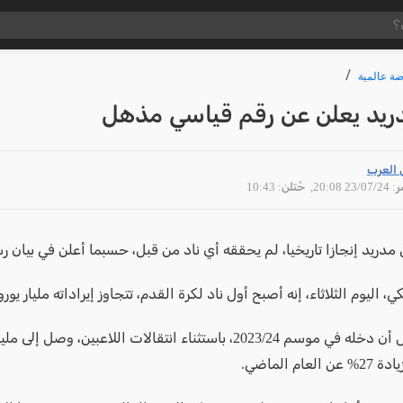
ضة عالمية
دريد يعلن عن رقم قياسي مذهل
 العرب
23/07 20:08
, حُتلن: 10:43
دريد إنجازا تاريخيا، لم يحققه أي ناد من قبل، حسبما أعلن في بيان ر
، اليوم الثلاثاء، إنه أصبح أول ناد لكرة القدم، تتجاوز إيراداته مليار يورو
لعام الماضي.