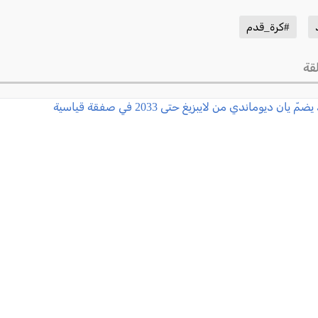
#كرة_قدم
قة