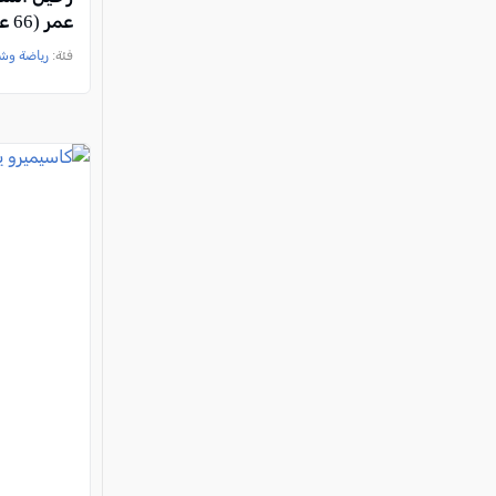
عمر (66 عامًا) بعد صراع مع المرض
فئة:
رياضة وش