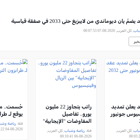
مّ يان ديوماندي من لايبزيغ حتى 2033 في صفقة قياسية
باب
, كل العرب, 2026-08-07 00:07:53
خبر
د يعلن تمديد
راتب يتجاوز 22 مليون
حُسمت.. م
سيوس جونيور
يورو.. تفاصيل
يوقع لـ طرا
المفاوضات "الإيجابية"
فئة:
رياضة وشب
بين الريال وفينيسيوس
2026-08-04 23:55:22
باب
, كل العرب,
فئة:
رياضة وشباب
, كل العرب,
2026-08-06 00:10:41