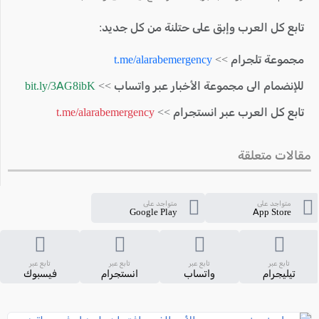
تابع كل العرب وإبق على حتلنة من كل جديد:
مجموعة تلجرام >>
t.me/alarabemergency
للإنضمام الى مجموعة الأخبار عبر واتساب >>
bit.ly/3AG8ibK
تابع كل العرب عبر انستجرام >>
t.me/alarabemergency
مقالات متعلقة
متواجد على
متواجد على
Google Play
App Store
تابع عبر
تابع عبر
تابع عبر
تابع عبر
تيليجرام
واتساب
انستجرام
فيسبوك