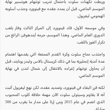
وربطت تكهنات سلوت باحتمال تدريب توتنهام هوتسبير نهاية
الموسم الماضي، قبل أن يمدد عقده مع فينوورد وجذب أسلوبه
الهجومي ليفربول.
وفي موسمه الأول، قاد فينوورد إلى المركز الثالث وفاز بلقب
الدوري العام الماضي. وهذا الموسم، حرمه أيندهوفن الرائع من
تكرار الفوز باللقب.
واجتذب نجاح سلوت وكرة القدم الممتعة التي يقدمها اهتمام
عدة أندية إنجليزية بما في ذلك كريستال بالاس وليدز يونايتد، قبل
أن يحاول توتنهام إغراءه بالانتقال إلى شمال لندن في نهاية
الموسم الماضي.
لكنه قرر البقاء في فينوورد، وتمديد عقده، لكن نهج ليفربول أثبت
أنه لا يقاوم وسيتولى سلوت الآن مهمة خلافة كلوب المحبوب
الذي انضم في عام 2015 وبنى إرثا على مدار ما يقرب من 500
مباراة.