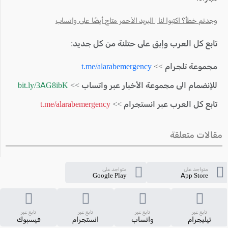
وجدتم خطأ؟ اكتبوا لنا | البريد الأحمر متاح أيضًا على واتساب
تابع كل العرب وإبق على حتلنة من كل جديد:
مجموعة تلجرام >>
t.me/alarabemergency
للإنضمام الى مجموعة الأخبار عبر واتساب >>
bit.ly/3AG8ibK
تابع كل العرب عبر انستجرام >>
t.me/alarabemergency
مقالات متعلقة
متواجد على
متواجد على
Google Play
App Store
تابع عبر
تابع عبر
تابع عبر
تابع عبر
تيليجرام
واتساب
انستجرام
فيسبوك