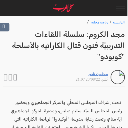
الرئيسية
رياضة محلية
مجد الكروم: سلسلة اللقاءات
التدريبيّة فنون قتال الكاراتيه بالأسلحة
"كوبودو"
محاسن ناصر
نُشر: 20/08/22 21:07
تحتَ إشراف المجلس المحلّي والمركز الجماهيري وبحضور
رئيس المجلس السيّد سليم صليبي، ومديرة المركز الجماهيري
آية مناع، وتحت رعاية مدرسة "أوكيناوا" لرياضة الكاراتيه التي
يديرها المدرب زكريا الشيخ حسن، احتضنت القاعة الرياضية في