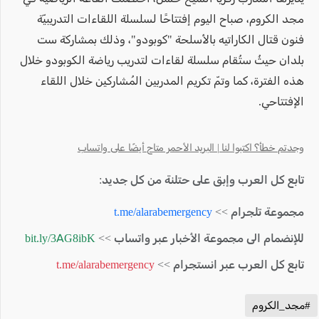
مجد الكروم، صباح اليوم إفتتاحًا لسلسلة اللقاءات التدريبيّة
فنون قتال الكاراتيه بالأسلحة "كوبودو"، وذلك بمشاركة ست
بلدان حيثُ ستُقام سلسلة لقاءات لتدريب رياضة الكوبودو خلال
هذه الفترة، كما وتمّ تكريم المدربين المُشاركين خلال اللقاء
الإفتتاحي.
وجدتم خطأ؟ اكتبوا لنا | البريد الأحمر متاح أيضًا على واتساب
تابع كل العرب وإبق على حتلنة من كل جديد:
مجموعة تلجرام >>
t.me/alarabemergency
للإنضمام الى مجموعة الأخبار عبر واتساب >>
bit.ly/3AG8ibK
تابع كل العرب عبر انستجرام >>
t.me/alarabemergency
#مجد_الكروم