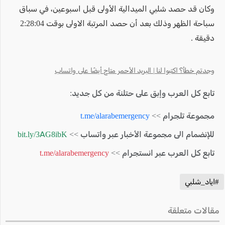
وكان قد حصد شلبي الميدالية الأولى قبل اسبوعين، في سباق
سباحة الظهر وذلك بعد أن حصد المرتبة الاولى بوقت 2:28:04
دقيقة .
وجدتم خطأ؟ اكتبوا لنا | البريد الأحمر متاح أيضًا على واتساب
تابع كل العرب وإبق على حتلنة من كل جديد:
مجموعة تلجرام >>
t.me/alarabemergency
للإنضمام الى مجموعة الأخبار عبر واتساب >>
bit.ly/3AG8ibK
تابع كل العرب عبر انستجرام >>
t.me/alarabemergency
#اياد_شلبي
مقالات متعلقة