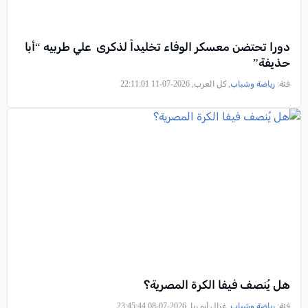
دورا تحتضن معسكر الوفاء تخليداً لذكرى علي طربيه “أبا
حذيفة”
فئة:
رياضة وشباب
, كل العرب, 2026-07-11 22:11:01
هل يُنصف فيفا الكرة المصرية؟
فئة:
رياضة وشباب
, غزال أبو ريا, 2026-07-08 23:45:44