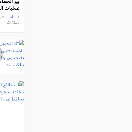
بير الحمام
عمليات ا
هدفها مص
فئة:
أخبار
النقب تح
20:42:20
سياسي م