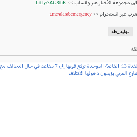
الى مجموعة الأخبار عبر واتساب >>
bit.ly/3AG8ibK
لعرب عبر انستجرام >>
t.me/alarabemergency
#وليد_طه
قة