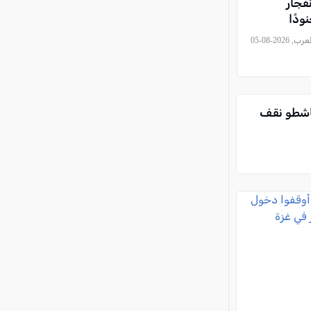
نفجار
ودًا
, كل العرب, 2026-08-05
ناشطو نقف