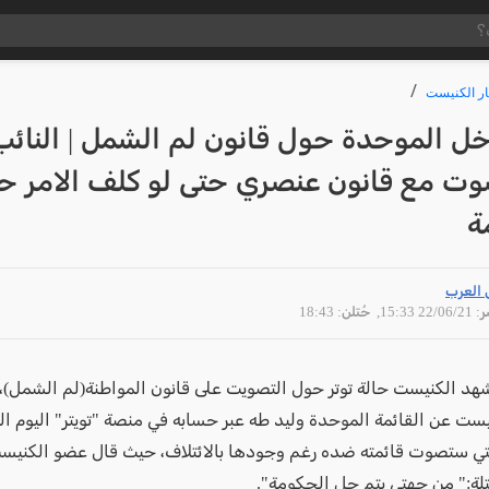
ار الكنيست
خل الموحدة حول قانون لم الشمل | النائ
صوت مع قانون عنصري حتى لو كلف الامر ح
ة
 العرب
22/06 15:33
, حُتلن: 18:43
شهد الكنيست حالة توتر حول التصويت على قانون المواطنة(لم الشمل)
ست عن القائمة الموحدة وليد طه عبر حسابه في منصة "تويتر" اليوم الث
لتي ستصوت قائمته ضده رغم وجودها بالائتلاف، حيث قال عضو الكنيس
لة:" من جهتي يتم حل الحكومة".