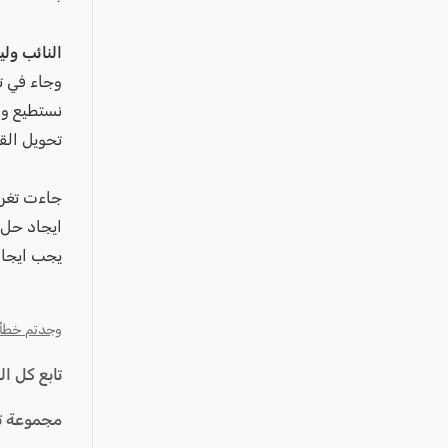
عكا والمنطقة
كفرياسيف والقضاء
النائب ولي
مدن الساحل
وجاء في ت
الجليل الاعلى
نستطيع ول
تحويل الق
المغار والقضاء
الشاغور
جاءت تغريد
الرامة والمنطقة
ايجاد حل 
المثلث الجنوبي
يجب ايجا
منطقة الجولان
وجدتم خطأ؟ ا
تابع كل ا
مجموعة ت