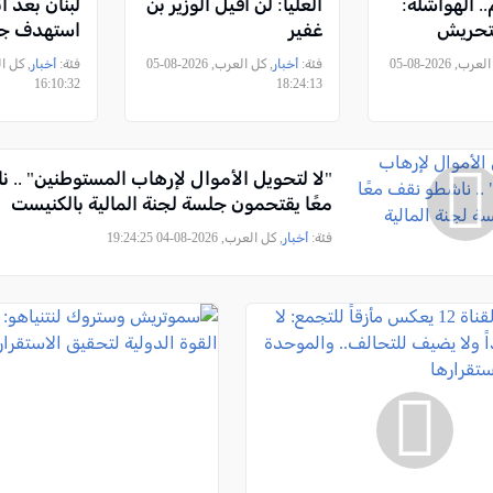
.. الهواشلة:
العليا: لن أقيل الوزير بن
لبنان بعد ا
لتحريش
غفير
استهدف جن
ادرة أراضي
, كل العرب, 2026-08-05
فئة:
أخبار
, كل العرب, 2026-08-05
فئة:
أخبار
ت غطاء
16:10:32
18:24:13
تطرف
"لا لتحويل الأموال لإرهاب المستوطنين" .. 
معًا يقتحمون جلسة لجنة المالية بالكنيست
فئة:
أخبار
, كل العرب, 2026-08-04 19:24:25