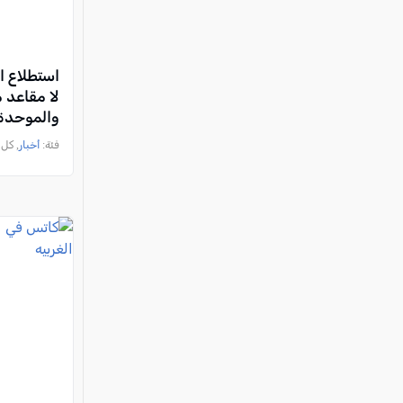
لا مقاعد م
والموحدة 
فئة:
أخبار
, كل العرب, 