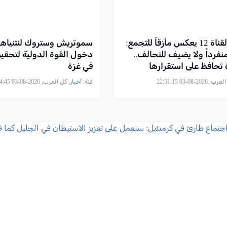
استطلاع القناة 12 يعكس مأزقاً للتجمع:
سموتريش وستروك لنتنياهو:
نفرداً ولا يضيف للتحالف..
دخول القوة الدولية لتحقيق
تحافظ على استقرارها
في غزة
2026-08-03 22:51:15
فئة:
أخبار
, كل العرب, 2026-08-03 16:34:45