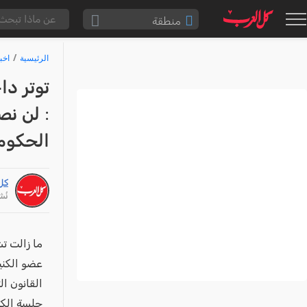
منطقة
الناصرة والقضاء
الرئيسية
اخب
القدس والقضاء
توتر دا
المثلث الشمالي
: لن ن
وادي عارة
الحكوم
سخنين والمنطقة
حيفا والمنطقة
كل
شفاعمرو والقضاء
نُشر: /21
الضفة الغربية
قطاع غزة
ما زالت ت
النقب
عضو الكني
القانون ا
قرى المرج
جلسة الكت