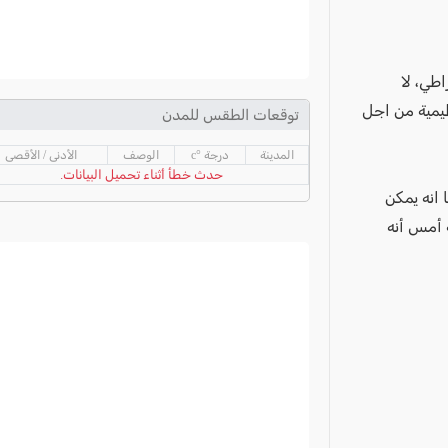
طي، لا
ظيمية من اجل
توقعات الطقس للمدن
المدينة
درجة °c
الوصف
الأدنى / الأقصى
حدث خطأ أثناء تحميل البيانات.
 انه يمكن
 أمس أنه