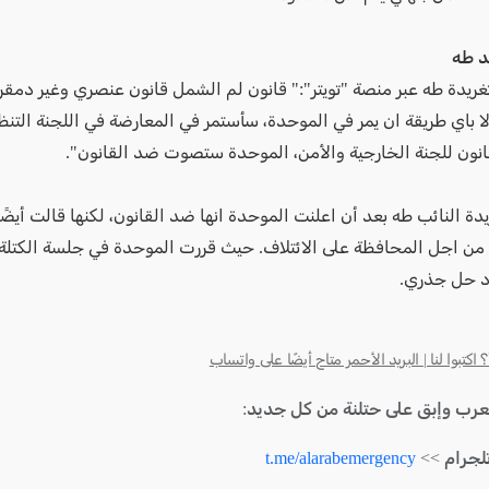
د طه
غريدة طه عبر منصة "تويتر":" قانون لم الشمل قانون عنصري وغير دمقرا
ا باي طريقة ان يمر في الموحدة، سأستمر في المعارضة في اللجنة التن
انون للجنة الخارجية والأمن، الموحدة ستصوت ضد القانون".
ة النائب طه بعد أن اعلنت الموحدة انها ضد القانون، لكنها قالت أيضًا
من اجل المحافظة على الائتلاف. حيث قررت الموحدة في جلسة الكتلة
د حل جذري.
كتبوا لنا | البريد الأحمر متاح أيضًا على واتساب
لعرب وإبق على حتلنة من كل جديد:
لجرام >>
t.me/alarabemergency