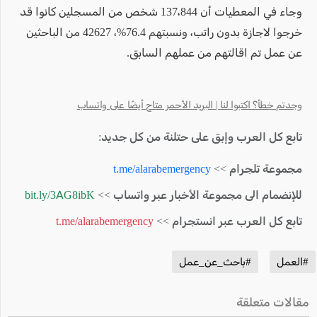
وجاء في المعطيات أن 137،844 شخص من المسجلين كانوا قد
خرجوا لاجازة بدون راتب، ونسبتهم 76.4%، 42627 من الباحثين
عن عمل تم اقالتهم من عملهم السابق.
وجدتم خطأ؟ اكتبوا لنا | البريد الأحمر متاح أيضًا على واتساب
تابع كل العرب وإبق على حتلنة من كل جديد:
مجموعة تلجرام >>
t.me/alarabemergency
للإنضمام الى مجموعة الأخبار عبر واتساب >>
bit.ly/3AG8ibK
تابع كل العرب عبر انستجرام >>
t.me/alarabemergency
#العمل
#باحث_عن_عمل
مقالات متعلقة