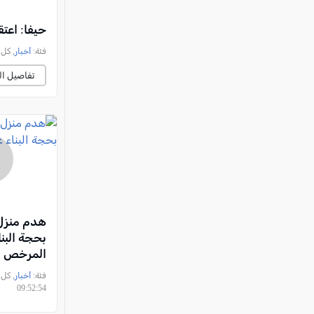
حيفا: اعتقال شخص ب
فئة:
أخبار
, كل العرب, 
تفاصيل ال
هدم منزل
بحجة البنا
المرخص
فئة:
أخبار
09:52:54