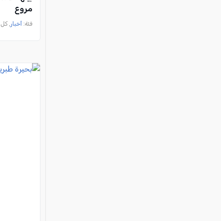
مروع
فئة:
أخبار
, كل العرب, 