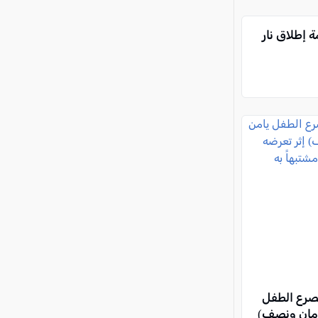
 إطلاق نار
صرع الطفل
امان ونصف)