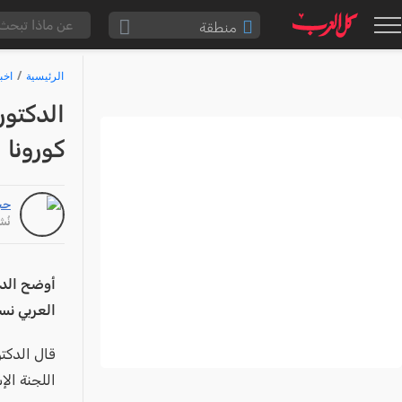
منطقة
الناصرة والقضاء
الرئيسية
اخب
القدس والقضاء
المثلث الشمالي
كورونا 
وادي عارة
سخنين والمنطقة
حج
حيفا والمنطقة
نُشر: /20
شفاعمرو والقضاء
الضفة الغربية
العربي نسبة الى 2.4% ف
قطاع غزة
النقب
قال الدكتو
قرى المرج
اللجنة ال