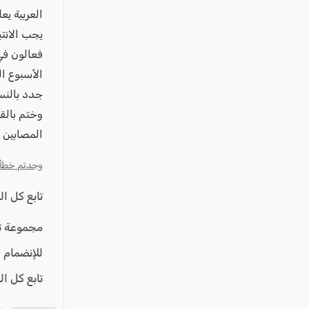
العربية ي
يجب الانت
فعالون في
الأسبوع ا
جدد بالنس
وختم بالق
المصابين 
وجدتم خطأ؟ ا
تابع كل ا
مجموعة ت
للإنضمام 
تابع كل ا