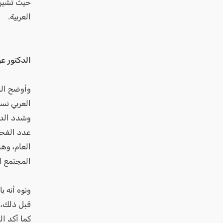
عكا والمنطقة
العربية.
كفرياسيف والقضاء
مدن الساحل
الجليل الاعلى
الدكتور ع
المغار والقضاء
الشاغور
العربي نسبة الى 2.4% في
الرامة والمنطقة
وشدد الدك
المثلث الجنوبي
منطقة الجولان
المجتمع ال
ونوه أنه ب
قبل ذلك، م
كما أكد ا