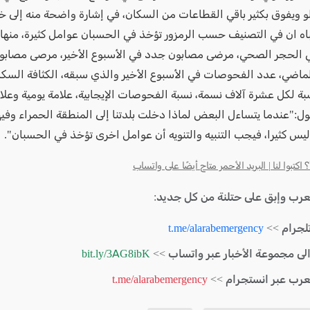
علو ويفوق بكثير باقي القطاعات من السكان، في إشارة واضحة منه إلى 
باه ان في التصنيف حسب الرمزور تؤخذ في الحسبان عوامل كثيرة، من
 الحجر الصحي، مرضى مصابون جدد في الأسبوع الأخير، مرصى مصاب
لماضي، عدد الفحوصات في الأسبوع الأخير والذي سبقه، الكثافة السكا
بة لكل عشرة آلاف نسمة، نسبة الفحوصات الإيجابية، علامة يومية وعلا
ول:"عندما يتساءل البعض لماذا دخلت بلدتنا إلى المنطقة الحمراء وفي
ليس كثيرا، فيجب التنبيه والتنويه أن عوامل اخرى تؤخذ في الحسبان".
كتبوا لنا | البريد الأحمر متاح أيضًا على واتساب
لعرب وإبق على حتلنة من كل جديد:
لجرام >>
t.me/alarabemergency
الى مجموعة الأخبار عبر واتساب >>
bit.ly/3AG8ibK
لعرب عبر انستجرام >>
t.me/alarabemergency