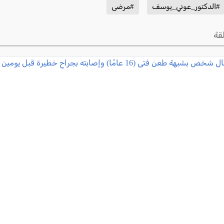
#الدكتور_عوني_يوسف
#مرضى
قة