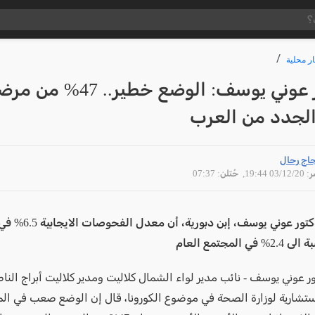
ار محلية
الدكتور عوني يوسف: الوضع خطير.. 47% 
الجدد من العرب
اج رحال
03/12 19:44
, حُتلن: 07:37
أوضح الدكتور عوني يوسف، إبن 
ي المجتمع العام
ر عوني يوسف - نائب مدير لواء الشمال كلاليت ومدير كلاليت أبراج الن
إستشارية لوزارة الصحة في موضوع الكورونا، قال إن الوضع صعب في الم