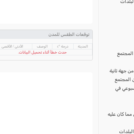
الجدد من البلدات
توقعات الطقس للمدن
المدينة
درجة °c
الوصف
الأدنى / الأقصى
حدث خطأ أثناء تحميل البيانات.
رية، أن معدل الفحوصات الايجابية 6.5% في المجتمع
ن جهة ثانية
 من المجتمع
42.6 نسبة ل- 51.6 المعدل الاسبوعي في
مما كان عليه
لبلدات