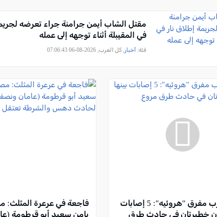
مقتل الشاب أيمن جرامنة جراء تعرضه لجريمة
في المقيبلة أثناء توجهه إلى عمله
فئة:
أخبار
, كل العرب, 2026-08-06 07:06:43
شارع 4 قرب مفرق "هروئيه": 5 إصابات
فاجعة في عرعرة المثلث: م
تان خطيرتان في حادث طرق
يامن سعيد أبو قرطومة (ع