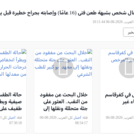
شبهة طعن فتى (16 عامًا) وإصابته بجراح خطيرة قبل يومين
2026-08-06 10:11:44
خبر
 في كفرقاسم
خلال البحث عن مفقود
حالة الطقس
ء غير
من النقب.. العثور على
صيفية ويط
جثة متحللة ونقلها إلى
طفيف على
معهد أبو كبير للطب
الحرارة مع 
, كل العرب, 2026-08-06
فئة:
أخبار
, كل العرب, 2026-08-06
فئة:
أخبار
الشرعي
من معدلها
07:30:18
08:54:17