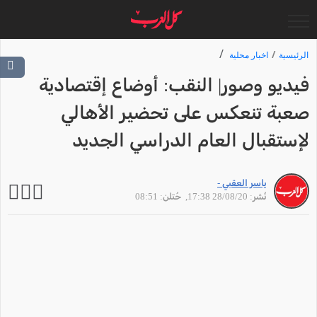
الرئيسية
اخبار محلية
فيديو وصور| النقب: أوضاع إقتصادية
صعبة تنعكس على تحضير الأهالي
لإستقبال العام الدراسي الجديد
ياسر العقبي -
نُشر: 28/08/20 17:38
, حُتلن: 08:51