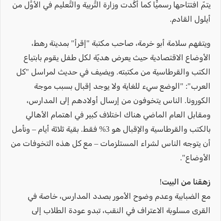
يتمّ افتتاحها رسميًّا كما أكَّدت وزارة التَّربية والتَّعليم في الأوَّل من
أيلول القادم.
ويتفهم سلامة أبو خرمة، صاحب مكتبة "إقرأ" بمدينة رهط،
الأوضاع الاقتصادية حيث يعرض هديّة لكل طفل يقوم بابتياع
الكتب والقرطاسية من مكتبته. ويضيف في حديث لمراسل "كل
العرب": "الوضع سيء للغاية ولا يوجد إقبال بسبب موجة
الكورونا. الناس يتخوفون من إرسال أولادهم إلى المدارس،
ومقابل العام الماضي هناك اختلاف كبير في اهتمام الأهالي
بالكتب والقرطاسية والإقبال هو 3% فقط. بقية ثلاثة أيام – ونأمل
أن يتوجه الناس لشراء المستلزمات – مع كل هذه التخوفات من
الأوضاع".
زهقنا من البيت!
مع الضبابية وعدم وضوح الأمور بصدد المدارس، خاصة في
القرى مسلوبة الاعتراف في النقب، تبدو عودة الطلاب إلى