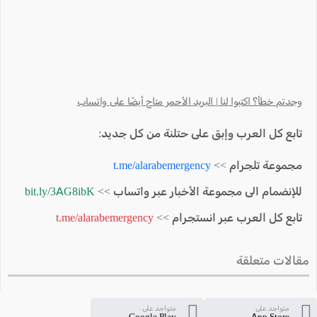
وجدتم خطأ؟ اكتبوا لنا | البريد الأحمر متاح أيضًا على واتساب
تابع كل العرب وإبق على حتلنة من كل جديد:
مجموعة تلجرام >>
t.me/alarabemergency
للإنضمام الى مجموعة الأخبار عبر واتساب >>
bit.ly/3AG8ibK
تابع كل العرب عبر انستجرام >>
t.me/alarabemergency
مقالات متعلقة
متواجد على
متواجد على
Google Play
App Store