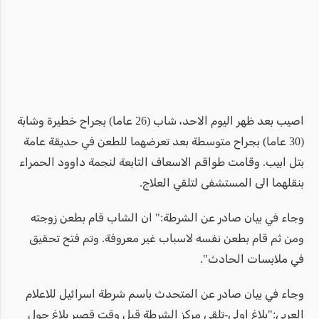
اصيب بعد ظهر اليوم الاحد، شاب (26 عاما) بجراح خطيرة وشابة
(30 عاما) بجراح متوسطة بعد تعرضهما للطعن في حديقة عامة
بتل ابيب. وقامت طواقم الاسعاف التابعة لنجمة داوود الحمراء
بنقلهما الى المستشفى لتلقي العلاج.
وجاء في بيان صادر عن الشرطة:" ان الشاب قام بطعن زوجته
ومن ثم قام بطعن نفسه لاسباب غير معروفة. وتم فتح تحقيق
في ملابسات الحادث".
وجاء في بيان صادر عن المتحدث باسم شرطة اسرائيل للاعلام
العربي:"بلاغ اولي-تلقى مركز الشرطة قبل وقت قصير بلاغ حول