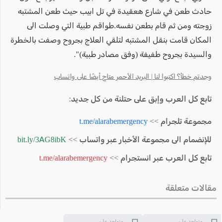
حادث طعن في شارع هعقيدة في تل ابيب حيث طعن المشتبه
زوجته ومن ثم قام بطعن نفسه.طواقم طبية التي وصلت الى
المكان قامت بنقل المشتبه لتلقي العلاج بجروح وصفت بالخطرة
والسيدة بجروح طفيفة (وفق مصادر طبية)".
وجدتم خطأ؟ اكتبوا لنا | البريد الأحمر متاح أيضًا على واتساب
تابع كل العرب وإبق على حتلنة من كل جديد:
مجموعة تلجرام >>
t.me/alarabemergency
للإنضمام الى مجموعة الأخبار عبر واتساب >>
bit.ly/3AG8ibK
تابع كل العرب عبر انستجرام >>
t.me/alarabemergency
مقالات متعلقة
متواجد على
متواجد على