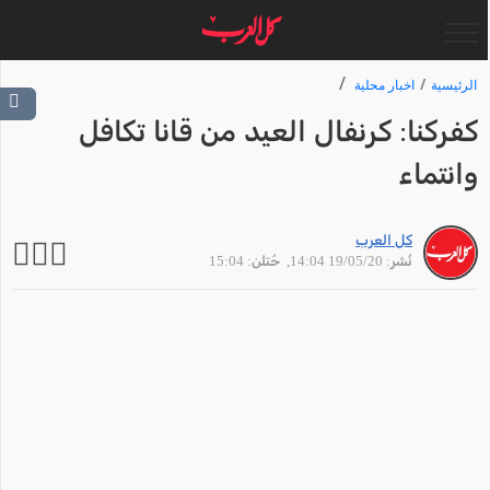
الرئيسية
اخبار محلية
كفركنا: كرنفال العيد من قانا تكافل
وانتماء
كل العرب
نُشر: 19/05/20 14:04
, حُتلن: 15:04