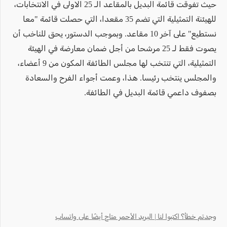
حيث تفوقت قائمة البديل بالمقاعد الـ 25 الاولى في الانتخابات،
للهيئنة التمثيلية التي تضم 35 مقعدا، التي حصلت قائمة "معا
نستطيع" على آخر 10 مقاعد. وبموجب الدستور، يحق للناخب أن
يصوت فقط لـ 25 مرشحا من أجل ضمان معارضة في الهيئة
التمثيلية، التي تنتخب لها مجلس الطائفة المكون من 9 أعضاء،
والمجلس ينتخب رئيسا. هذا، وعمت أجواء الفرح والسعادة
بصفوف داعمي قائمة البديل في الطائفة.
وجدتم خطأ؟ اكتبوا لنا | البريد الأحمر متاح أيضًا على واتساب