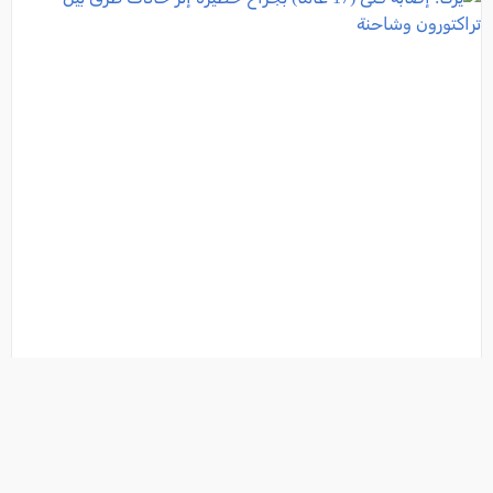
يركا: إصابة فتى (17 عاماً) بجراح خطيرة إثر حادث طرق بين
تراكتورون وشاحنة
فئة:
أخبار
, كل العرب, 2026-08-06 21:42:55