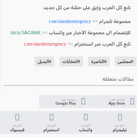
تابع كل العرب وإبق على حتلنة من كل جديد:
مجموعة تلجرام >>
t.me/alarabemergency
للإنضمام الى مجموعة الأخبار عبر واتساب >>
bit.ly/3AG8ibK
تابع كل العرب عبر انستجرام >>
t.me/alarabemergency
#مجلس
#الناصرة
#انتخابات
#البديل
مقالات متعلقة
متواجد على
متواجد على
Google Play
App Store
تابع عبر
تابع عبر
تابع عبر
تابع عبر
تيليجرام
واتساب
انستجرام
فيسبوك