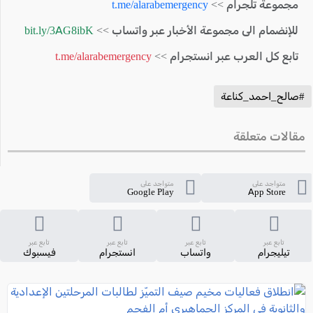
مجموعة تلجرام >>
t.me/alarabemergency
للإنضمام الى مجموعة الأخبار عبر واتساب >>
bit.ly/3AG8ibK
تابع كل العرب عبر انستجرام >>
t.me/alarabemergency
#صالح_احمد_كناعة
مقالات متعلقة
متواجد على
متواجد على
Google Play
App Store
تابع عبر
تابع عبر
تابع عبر
تابع عبر
تيليجرام
واتساب
انستجرام
فيسبوك