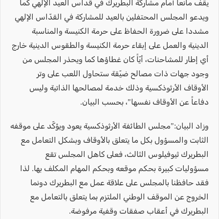
يقف مانعاً أمام مشاركة البطريرك في قداس العيد الإلهي كما
ويدعو المجلس المحتفلين بالعيد للمشاركة في القدّاس الإلهي
مشددا على ضرورة الحفاظ على حرمة الكنيسة والمناسبة
الدينية والعمل على إبقاء حرمة الكنيسة والطقوس الدينية خارج
أي إطار للمشاحنات، أيّاً كان غطاؤها كما ويحذر المجلس من
وجود جهات ذات مصالح ضيّقة ستحاول اللعب على وتر
الأوقاف الأرثوذكسية وذلك خدمة لمصالحها الذاتية وليس
دفاعاً عن الأوقاف نفسها"، بحسب البيان.
وزاد البيان:"مجلس الطائفة الأرثوذكسية يعود ويؤكّد على موقفه
الثابت والمسؤول بكل ما يتعلق بالأوقاف وبشكل التعامل مع
البطريرك ثيوفيلوس الثالث، فعلى كاهل المجلس تقع
مسؤوليات كبيرة بحكم موقعه وبحكم المهام المكلف بها. لذا
فقد حافظنا بالمجلس على علاقة عمل مع البطريرك دونما
الخروج عن الموقف الوطني الملتزم بما يتعلق بالتعامل مع
البطريرك في أعقاب صفقات وقفية مرفوضة.