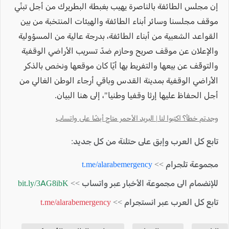
إن مجلس الطائفة بالناصرة يهيب بغبطة البطريرك من أجل تبنًي
موقف مجلسنا وسائر أبناء الطائفة والهيئات المنتخبة من بين
القواعد الشعبية من أبناء الطائفة، بدرجة عالية من المسؤولية
والإعلان عن موقف صريح وحازم ضدّ تسريب الأراضي الوقفية
والتوقّف عن بيعها والتفريط بها أيّا كان موقعها ونخص بالذكر
الأراضي الوقفية بمدينة القدس وباقي أرجاء الوطن الغالي من
أجل الحفاظ عليها إرثا وقفيا وطنيا"، إلى هنا البيان.
وجدتم خطأ؟ اكتبوا لنا | البريد الأحمر متاح أيضًا على واتساب
تابع كل العرب وإبق على حتلنة من كل جديد:
مجموعة تلجرام >>
t.me/alarabemergency
للإنضمام الى مجموعة الأخبار عبر واتساب >>
bit.ly/3AG8ibK
تابع كل العرب عبر انستجرام >>
t.me/alarabemergency