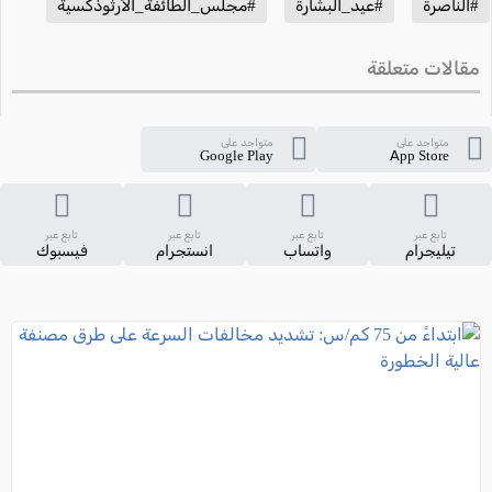
#الناصرة
#عيد_البشارة
#مجلس_الطائفة_الأرثوذكسية
مقالات متعلقة
متواجد على
متواجد على
Google Play
App Store
تابع عبر
تابع عبر
تابع عبر
تابع عبر
تيليجرام
واتساب
انستجرام
فيسبوك