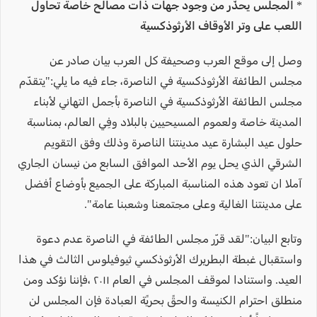
* المجلس يحذّر من وجود جهات ذات مصالح خاصة تحاول
اللعب على وتر الأوقاف الأرثوذكسية
وصل إلى موقع العرب وصحيفة كل العرب بيان صادر عن
مجلس الطائفة الأرثوذكسية في الناصرة، جاء فيه ما يلي:"يتقدّم
مجلس الطائفة الأرثوذكسية في الناصرة بأجمل التهاني لأبناء
المدينة خاصة ولعموم المسيحيين بالبلاد وفِي العالم، بمناسبة
حلول عيد البشارة عيد مدينتنا الناصرة وذلك وفق التقويم
الشرقي الذي يحل يوم الأحد الموافق السابع من نيسان الجاري
آملا ان تعود هذه المناسبة المباركة على الجميع بأوضاع أفضل
على مدينتنا الغالية وعلى مجتمعنا وشعبنا عامة".
وتابع البيان:"لقد قرّر مجلس الطائفة في الناصرة عدم دعوة
واستقبال غبطة البطريرك الأرثوذكسي ثيوفيلوس الثالث في هذا
العيد. واستنادا لموقف المجلس في العام ٢٠١١ ،فإننا نؤكد ومن
منطلق احترام الكنيسة والحقً بحريًة العبادة فإن المجلس لن