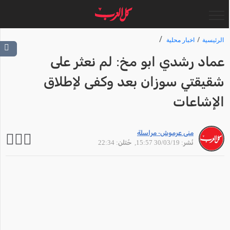
الرئيسية
اخبار محلية
عماد رشدي ابو مخ: لم نعثر على
شقيقتي سوزان بعد وكفى لإطلاق
الإشاعات
منى عرموش- مراسلة
نُشر: 30/03/19 15:57
, حُتلن: 22:34