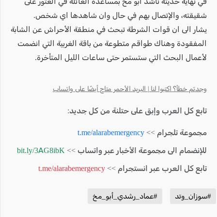
في نهاية حديثه ناشد ابو مخ بمساعدة العائلة في العثور على
شقيقته، والإتصال بهم في حال وان شاهدها اي شخص.
يشار الى ان قوات الشرطة تبحث في منطقة الأحراش عن الشابة
المفقودة وهناك طواقم متطوعة من باقة الغربية التي انضمت
لأعمال البحث التي ستستمر حتى ساعات الليل المتأخرة.
وجدتم خطأ؟ اكتبوا لنا | البريد الأحمر متاح أيضًا على واتساب
تابع كل العرب وإبق على حتلنة من كل جديد:
مجموعة تلجرام >>
t.me/alarabemergency
للإنضمام الى مجموعة الأخبار عبر واتساب >>
bit.ly/3AG8ibK
تابع كل العرب عبر انستجرام >>
t.me/alarabemergency
#سوزان_وتد
#عماد_رشدي_أبو_مخ