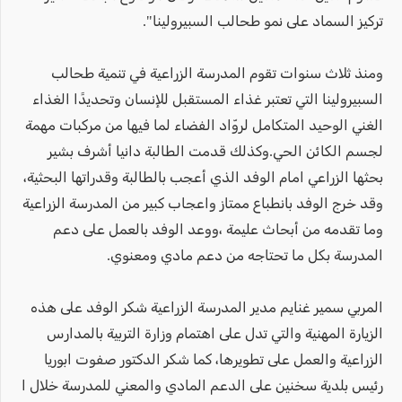
تركيز السماد على نمو طحالب السبيرولينا".
ومنذ ثلاث سنوات تقوم المدرسة الزراعية في تنمية طحالب
السبيرولينا التي تعتبر غذاء المستقبل للإنسان وتحديدًا الغذاء
الغني الوحيد المتكامل لروّاد الفضاء لما فيها من مركبات مهمة
لجسم الكائن الحي.وكذلك قدمت الطالبة دانيا أشرف بشير
بحثها الزراعي امام الوفد الذي أعجب بالطالبة وقدراتها البحثية،
وقد خرج الوفد بانطباع ممتاز واعجاب كبير من المدرسة الزراعية
وما تقدمه من أبحاث عليمة ،ووعد الوفد بالعمل على دعم
المدرسة بكل ما تحتاجه من دعم مادي ومعنوي.
المربي سمير غنايم مدير المدرسة الزراعية شكر الوفد على هذه
الزيارة المهنية والتي تدل على اهتمام وزارة التربية بالمدارس
الزراعية والعمل على تطويرها، كما شكر الدكتور صفوت ابوريا
رئيس بلدية سخنين على الدعم المادي والمعني للمدرسة خلال ا