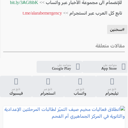
للإنضمام الى مجموعة الأخبار عبر واتساب >>
bit.ly/3AG8ibK
تابع كل العرب عبر انستجرام >>
t.me/alarabemergency
#سخنين
مقالات متعلقة
متواجد على
متواجد على
Google Play
App Store
تابع عبر
تابع عبر
تابع عبر
تابع عبر
تيليجرام
واتساب
انستجرام
فيسبوك