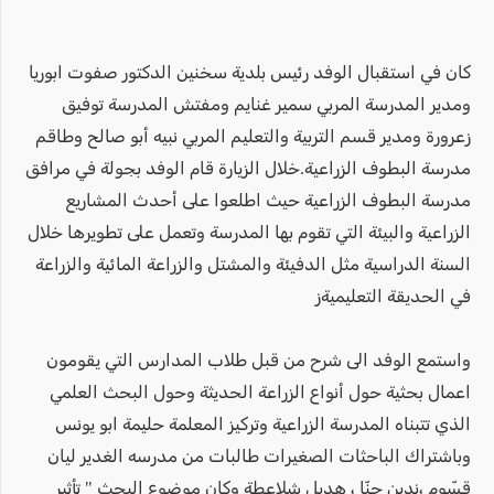
كان في استقبال الوفد رئيس بلدية سخنين الدكتور صفوت ابوريا
ومدير المدرسة المربي سمير غنايم ومفتش المدرسة توفيق
زعرورة ومدير قسم التربية والتعليم المربي نبيه أبو صالح وطاقم
مدرسة البطوف الزراعية.خلال الزيارة قام الوفد بجولة في مرافق
مدرسة البطوف الزراعية حيث اطلعوا على أحدث المشاريع
الزراعية والبيئة التي تقوم بها المدرسة وتعمل على تطويرها خلال
السنة الدراسية مثل الدفيئة والمشتل والزراعة المائية والزراعة
في الحديقة التعليميةز
واستمع الوفد الى شرح من قبل طلاب المدارس التي يقومون
اعمال بحثية حول أنواع الزراعة الحديثة وحول البحث العلمي
الذي تتبناه المدرسة الزراعية وتركيز المعلمة حليمة ابو يونس
وباشتراك الباحثات الصغيرات طالبات من مدرسه الغدير ليان
قسّوم ،ندين حنّا ، هديل شلاعطة وكان موضوع البحث " تأثير