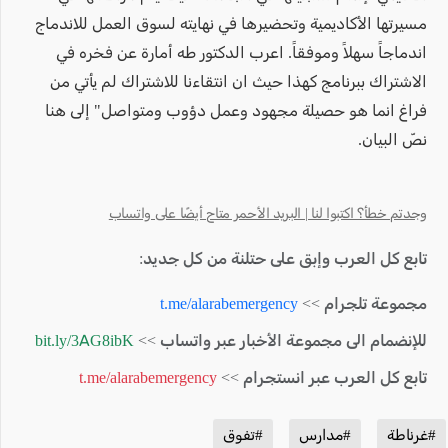
مسيرتها الأكاديمية وتحضيرها في نهايته لسوق العمل للاندماج
اندماجاً سهلاً وموفقاً. اعرب الدكتور طه أمارة عن فخره في
الاشتراك ببرنامج كهذا حيث ان انتقاءنا للاشتراك لم يأتي من
فراغ انما هو حصيلة مجهود وعمل دؤوب ومتواصل" إلى هنا
نصّ البيان.
وجدتم خطأ؟ اكتبوا لنا | البريد الأحمر متاح أيضًا على واتساب
تابع كل العرب وإبق على حتلنة من كل جديد:
مجموعة تلجرام >>
t.me/alarabemergency
للإنضمام الى مجموعة الأخبار عبر واتساب >>
bit.ly/3AG8ibK
تابع كل العرب عبر انستجرام >>
t.me/alarabemergency
#غرناطة
#مدارس
#تفوق