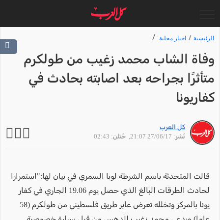
الرئيسية
اخبار محلية
وفاة الشاب محمد زغيب من طولكرم
متأثرًا بجراحه بعد اصابته بحادث في
كفاريونا
كل العرب
نُشر: 27/06/17 21:07
, حُتلن: 02:43
قالت المتحدثة باسم الشرطة لوبا السمري في بيان لها:"استمرارا
لحادث الطرقات البالغ الذي حصل يوم 19.06 الجاري في كفار
يونا بالمركز وتخلله تعرض عابر طريق فلسطيني من طولكرم (58
عاما) ويدعى محمد زغيب للدهس من قبل سيارة خصوصية