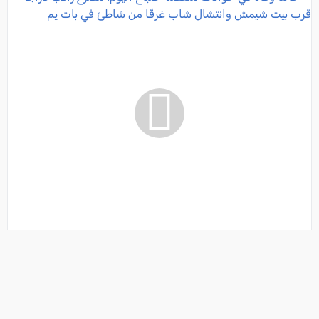
حالتا وفاة في حوادث منفصلة صباح اليوم: مصرع راكب
دراجة قرب بيت شيمش وانتشال شاب غرقًا من شاطئ في
بات يم
فئة:
أخبار
, كل العرب, 2026-08-07 07:24:26