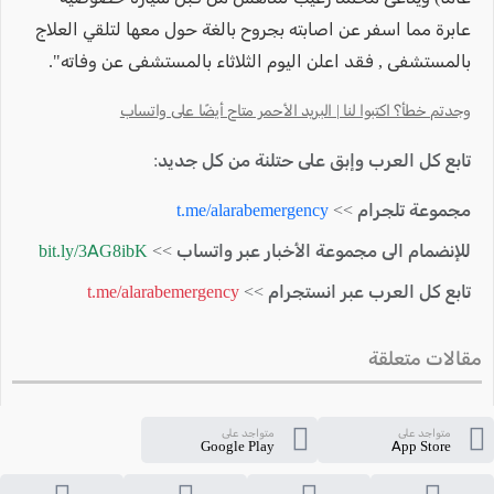
عابرة مما اسفر عن اصابته بجروح بالغة حول معها لتلقي العلاج
بالمستشفى , فقد اعلن اليوم الثلاثاء بالمستشفى عن وفاته".
وجدتم خطأ؟ اكتبوا لنا | البريد الأحمر متاح أيضًا على واتساب
تابع كل العرب وإبق على حتلنة من كل جديد:
مجموعة تلجرام >>
t.me/alarabemergency
للإنضمام الى مجموعة الأخبار عبر واتساب >>
bit.ly/3AG8ibK
تابع كل العرب عبر انستجرام >>
t.me/alarabemergency
مقالات متعلقة
متواجد على
متواجد على
Google Play
App Store