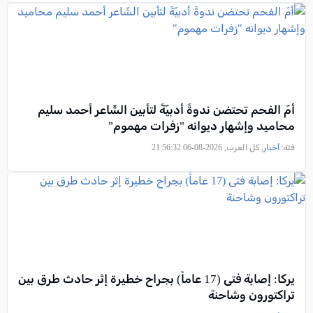
أمّ الفحم تحتضن ندوةً أدبيّةً لتأبين الشّاعر أحمد سليم
محاميد وإشهار ديوانه "زفرات مهموم"
فئة:
أخبار
, كل العرب, 2026-08-06 21:56:32
يركا: إصابة فتى (17 عاماً) بجراح خطيرة إثر حادث طرق بين
تراكتورون وشاحنة