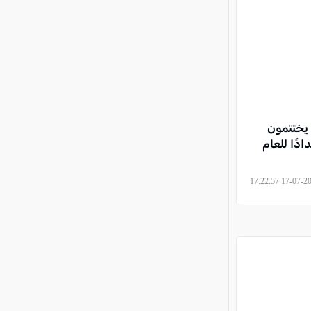
 يختتمون
دًا للعام