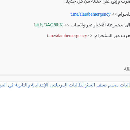
لعرب وإبق على حتلنة من كل جديد:
لجرام >>
t.me/alarabemergency
الى مجموعة الأخبار عبر واتساب >>
bit.ly/3AG8ibK
لعرب عبر انستجرام >>
t.me/alarabemergency
قة