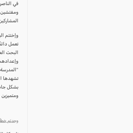
في الناصر
ومفتشين، 
المشاركين 
وإختتم ال
تعمل دائمً
البحث الع
وإعدادهم 
"المدرسة 
تشهدها ال
بشكل جاد 
ومتميزين 
وجدتم خطأ؟ ا