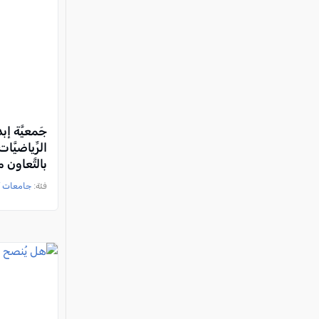
جَمعيَّة إب
الرِّياضيّ
بالتَّعاون
فئة:
جامعات /