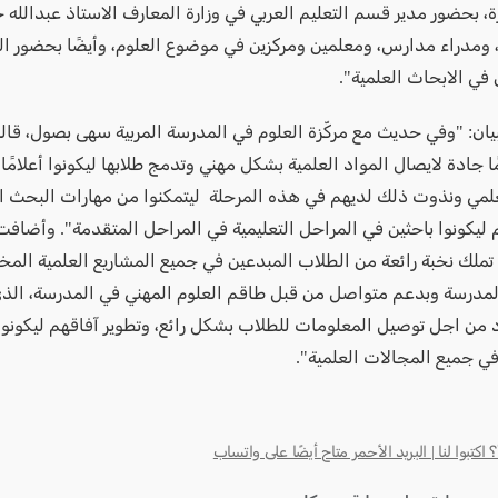
ة، بحضور مدير قسم التعليم العربي في وزارة المعارف الاستاذ عبدالله
ومدراء مدارس، ومعلمين ومركزين في موضوع العلوم، وأيضًا بحضور ا
في الابحاث العلمية".
بيان: "وفي حديث مع مركّزة العلوم في المدرسة المربية سهى بصول، قا
ا جادة لايصال المواد العلمية بشكل مهني وتدمج طلابها ليكونوا أعلامً
لمي ونذوت ذلك لديهم في هذه المرحلة ليتمكنوا من مهارات البحث ا
ليكونوا باحثين في المراحل التعليمية في المراحل المتقدمة". وأضافت 
تملك نخبة رائعة من الطلاب المبدعين في جميع المشاريع العلمية المختل
مدرسة وبدعم متواصل من قبل طاقم العلوم المهني في المدرسة، الذ
من اجل توصيل المعلومات للطلاب بشكل رائع، وتطوير آفاقهم ليكونوا
في جميع المجالات العلمية".
كتبوا لنا | البريد الأحمر متاح أيضًا على واتساب