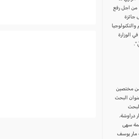
 من اجل رفع
 جائزة
والتكنولوجيا
ي الوزارة
".
 من مختصين
نوان البحث
البحث
 دراوشة.
لمة سهى
لمدرسة يوم الثلاثاء 17.05.2016 في قاعة مار يوسف