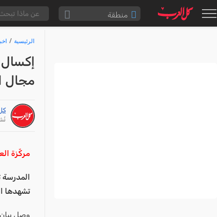
منطقة
الناصرة والقضاء
الرئيسية
اخب
القدس والقضاء
إكسال: 
المثلث الشمالي
مجال ا
وادي عارة
سخنين والمنطقة
كل
حيفا والمنطقة
نُشر: /16
شفاعمرو والقضاء
الضفة الغربية
مركّزة ال
قطاع غزة
المدرسة ت
النقب
تشهدها ال
قرى المرج
وصل بيان 