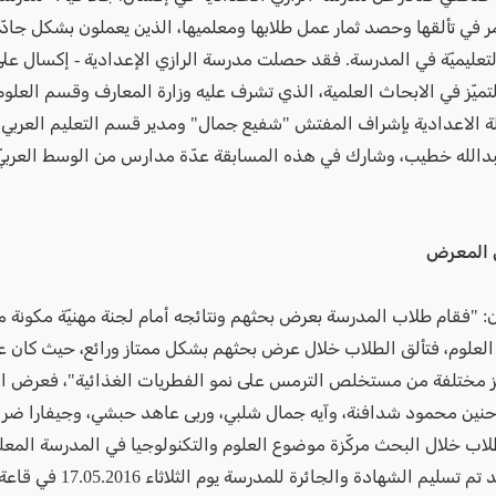
ر في تألقها وحصد ثمار عمل طلابها ومعلميها، الذين يعملون بشكل جادّ
لتعليميّة في المدرسة. فقد حصلت مدرسة الرازي الإعدادية - إكسال على
ميّز في الابحاث العلمية، الذي تشرف عليه وزارة المعارف وقسم العلوم 
ة الاعدادية بإشراف المفتش "شفيع جمال" ومدير قسم التعليم العربي ف
بدالله خطيب، وشارك في هذه المسابقة عدّة مدارس من الوسط العربيّ
 المعرض
يان: "فقام طلاب المدرسة بعرض بحثهم ونتائجه أمام لجنة مهنيّة مكونة
لعلوم، فتألق الطلاب خلال عرض بحثهم بشكل ممتاز ورائع، حيث كان ع
اكيز مختلفة من مستخلص الترمس على نمو الفطريات الغذائية"، فعرض 
حنين محمود شدافنة، وآيه جمال شلبي، وربى عاهد حبشي، وجيفارا ضرار
لاب خلال البحث مركّزة موضوع العلوم والتكنولوجيا في المدرسة المع
بصول، وقد تم تسليم الشهادة والجائرة ل