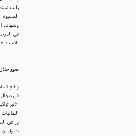
عكا والمنطقة
زالت تستم
كفرياسيف والقضاء
المسيرة ا
مدن الساحل
وشهادة الت
الجليل الاعلى
في المرحل
الاستاذ ع
المغار والقضاء
الشاغور
الرامة والمنطقة
صور خلال
المثلث الجنوبي
منطقة الجولان
وتابع الب
في مجال ا
"تأثير تر
الطالبات 
ورافق الط