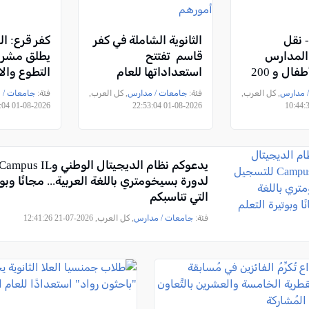
 - نقل
الثانوية الشاملة في كفر
كفر قرع: ال
المدارس
قاسم تفتتح
يطلق مشرو
ورياض الأطفال و 200
استعداداتها للعام
التطوع والا
من وزارة
الدراسي الجديد بلقاء
المدرسة الث
 مدارس
, كل العرب,
فئة:
جامعات / مدارس
, كل العرب,
فئة:
جامعات / 
تعليم
طلاب الصف العاشر
اسم أحمد ع
2026-08-01 19:52:04
2026-08-01 22:53:04
لمحلية
وأولياء أمورهم
يحيى
لدورة بسيخومتري باللغة العربية... مجانًا وبوت
التي تناسبكم
فئة:
جامعات / مدارس
, كل العرب, 2026-07-21 12:41:26