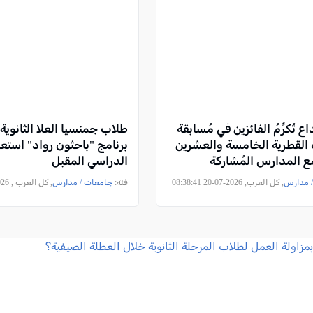
داع تُكرِّمُ الفائزين في مُسابقة
طلاب جمنسيا العلا الثانوية
َات القطرية الخامسة والعشرين
برنامج "باحثون رواد" استعدا
 مع المدارس المُشاركة
الدراسي المقبل
 مدارس
, كل العرب, 2026-07-20 08:38:41
فئة:
جامعات / مدارس
, كل العرب , 2026-07-17 17:22:57