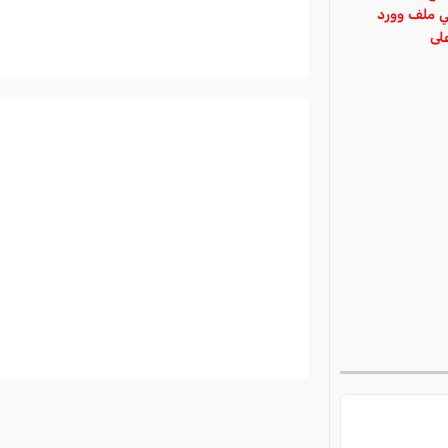
في ملف وورد
لى