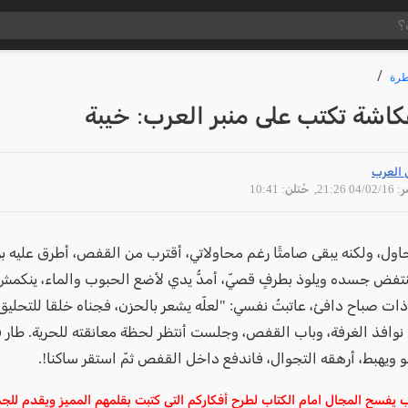
رة
كاشة تكتب على منبر العرب: خيبة
 العرب
04/02 21:26
, حُتلن: 10:41
اول، ولكنه يبقى صامتًا رغم محاولاتي، أقترب من القفص، أطرق عليه 
نتفض جسده ويلوذ بطرفٍ قصيّ، أمدُّ يدي لأضع الحبوب والماء، ينكم
ذات صباح دافئ، عاتبتُ نفسي: "لعلّه يشعر بالحزن، فجناه خلقا للتحليق 
نوافذ الغرفة، وباب القفص، وجلست أنتظر لحظة معانقته للحرية. طار ف
و ويهبط، أرهقه التجوال، فاندفع داخل القفص ثمّ استقر ساكنا!.
 يفسح المجال امام الكتاب لطرح أفكاركم التي كتبت بقلمهم المميز ويقدم لل