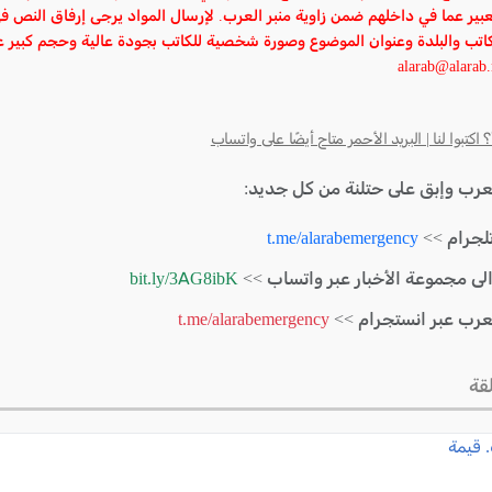
عبير عما في داخلهم ضمن زاوية منبر العرب. لإرسال المواد يرجى إرفاق النص 
اتب والبلدة وعنوان الموضوع وصورة شخصية للكاتب بجودة عالية وحجم كبير ع
كتبوا لنا | البريد الأحمر متاح أيضًا على واتساب
لعرب وإبق على حتلنة من كل جديد:
لجرام >>
t.me/alarabemergency
الى مجموعة الأخبار عبر واتساب >>
bit.ly/3AG8ibK
لعرب عبر انستجرام >>
t.me/alarabemergency
قة