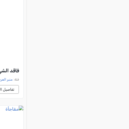
فاقد الشي
فئة:
منبر العر
تفاصيل ال