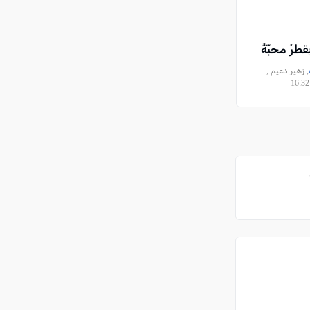
طرُ محبّةً
, زهير دعيم ,