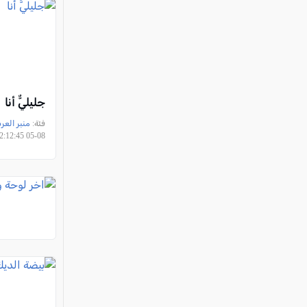
جليليٌّ أنا
فئة:
منبر العر
08-05 12:12:45