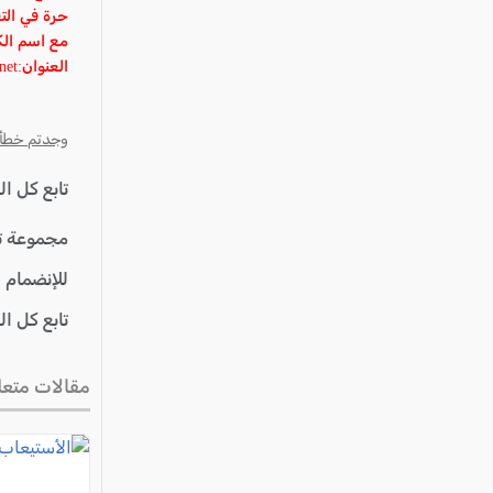
عكا والمنطقة
حرة في الت
كفرياسيف والقضاء
مع اسم الك
العنوان:alarab@alarab.net
مدن الساحل
الجليل الاعلى
وجدتم خطأ؟ ا
المغار والقضاء
تابع كل ا
الشاغور
الرامة والمنطقة
مجموعة ت
المثلث الجنوبي
للإنضمام 
منطقة الجولان
تابع كل ا
مقالات متعل