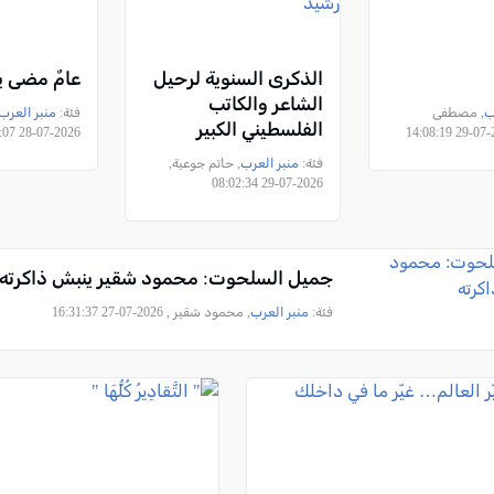
الذكرى السنوية لرحيل
عامٌ مضى يق
الشاعر والكاتب
ب
, مصطفى
فئة:
منبر العرب
الفلسطيني الكبير
2026-07-28 16:32:07
المغترب هارون هاشم
فئة:
منبر العرب
, حاتم جوعية,
رشيد
2026-07-29 08:02:34
جميل السلحوت: محمود شقير ينبش ذاكرته
فئة:
منبر العرب
, محمود شقير , 2026-07-27 16:31:37