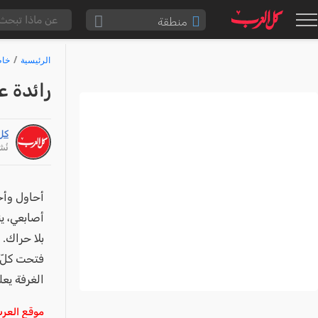
منطقة
الناصرة والقضاء
الرئيسية
خاط
القدس والقضاء
رائدة ع
المثلث الشمالي
وادي عارة
كل
سخنين والمنطقة
نُشر: /16
حيفا والمنطقة
شفاعمرو والقضاء
أحاول وأح
أصابعي، ي
الضفة الغربية
بلا حراك. 
قطاع غزة
فتحت كلّ 
النقب
الغرفة يعل
قرى المرج
موقع العرب