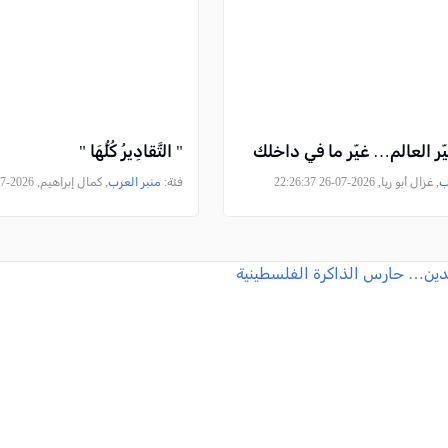
ّر العالم… غيّر ما في داخلك
" التَّقادِيرُ كُلُّهَا "
ب
, غزال أبو ريا, 2026-07-26 22:26:37
فئة:
منبر العرب
, كمال إبراهيم, 2026-07-26 07:58:51