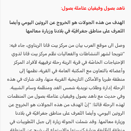
ناهد بصول وفيفيان عثاملة بصول:
الهدف من هذه الجولات هو الخروج عن الروتين اليومي وأيضا
التّعرف على مناطق جغرافيّة في بلادنا وزيارة معالمها
وصل الى موقع العرب بيان من مركز بيت قانا الريناوي، جاء فيه:
"تتويجا لشهر الننشاطات والفعاليات نظّم مركز بيت قانا لذوي
الإحتياجات الخاصّة في قرية الرينة رحلة ترفيهية لأفراد المركز
وأعضائه بالتعاون مع المكتبة العامة في القرية، نظمها إلى
منطقة طبريا والأماكن التاريخية القريبة منها، وقد شارك في هذه
الرحلة إدارة وطلاب نويدية شمس الغد ومنظّمة وسام الشبيبة.
وفي حديث مع ناهد بصول وفيفيان عثاملة بصول من المنظمات
لهذه الرحلة قالتا: "إنّ الهدف من هذه الجولات هو الخروج عن
الروتين اليومي، وأيضا التّعرف على مناطق جغرافيّة في بلادنا
وزيارة معالمها. وقد شملت الجولة زيارة إلى جبل التّطويبات في
منطقة الطّابغة وزيارة كنيستها والإستماع الى شرح عن المنطقة