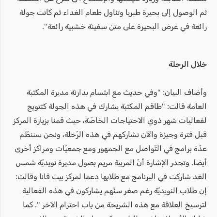
ثم الوصول إلى بحيرة طبريا وتناول طعام الغداء ثم كانت جولة
رائعة في عرض البحيرة على متن سفينة خشبية رائعة".
خلال الرحلة
وأضاف البيان: "وفي حديث مع ابتسام بدارنة مديرة المكتبة
العامة قالت: "طاقم المكتبة يشارك في هذه الجولة كتتويج
لفعاليات شهر ذوي الاحتياجات الخاصّة، حيث قمنا بزيارة المركز
قبل فترة وجيزة والآن نشاركهم في هذه الرّحلة، ونحن سننظّم
عدّة برامج في التّواصل مع الجمهور ومع جمعيّات ومراكز أخرى
أيضا. وتجدر الإشارة أنّ المربية مريم بصول مديرة نويديّة شمس
الغد شاركت في البرنامج مع طلابها دعما لمركز بيت قانا وقالت:
إن طلاب النويديّة رغم صغر سنّهم يشاركون في هذه الفعالية
لترسيخ العلاقة مع هذه الشريحة من باب احترام الآخر ". كما