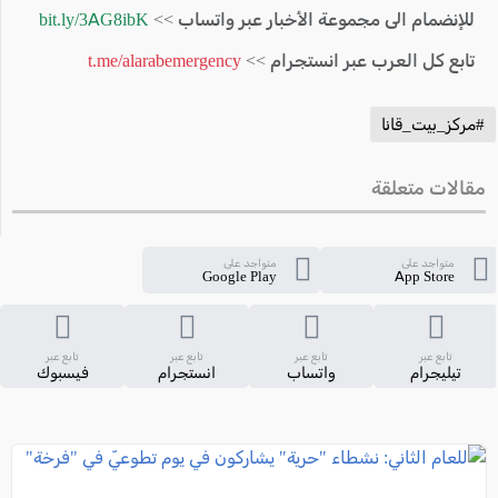
للإنضمام الى مجموعة الأخبار عبر واتساب >>
bit.ly/3AG8ibK
تابع كل العرب عبر انستجرام >>
t.me/alarabemergency
#مركز_بيت_قانا
مقالات متعلقة
متواجد على
متواجد على
Google Play
App Store
تابع عبر
تابع عبر
تابع عبر
تابع عبر
تيليجرام
واتساب
انستجرام
فيسبوك